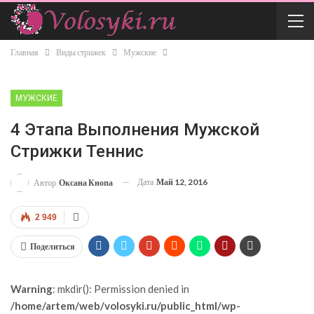
Главная
Виды стрижек
Мужские
МУЖСКИЕ
4 Этапа Выполнения Мужской
Стрижки Теннис
Дата
Май 12, 2016
Автор
Оксана Кнопа
2 949
Поделиться
Warning
: mkdir(): Permission denied in
/home/artem/web/volosyki.ru/public_html/wp-