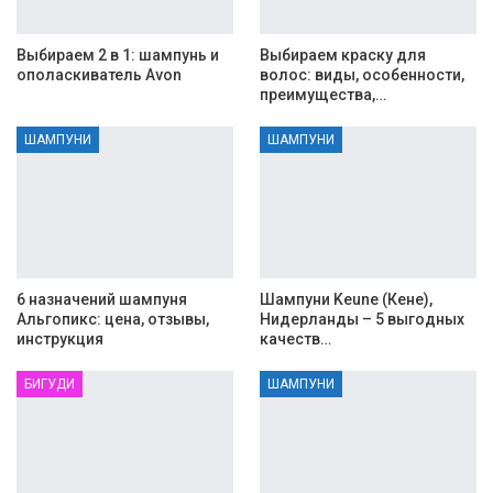
Выбираем 2 в 1: шампунь и
Выбираем краску для
ополаскиватель Avon
волос: виды, особенности,
преимущества,…
ШАМПУНИ
ШАМПУНИ
6 назначений шампуня
Шампуни Keune (Кене),
Альгопикс: цена, отзывы,
Нидерланды – 5 выгодных
инструкция
качеств…
БИГУДИ
ШАМПУНИ