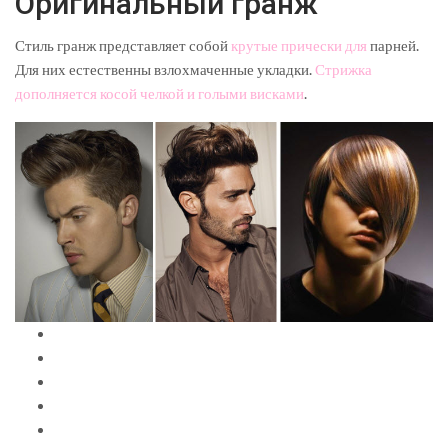
Оригинальный гранж
Стиль гранж представляет собой
крутые прически для
парней.
Для них естественны взлохмаченные укладки.
Стрижка
дополняется косой челкой и голыми висками
.