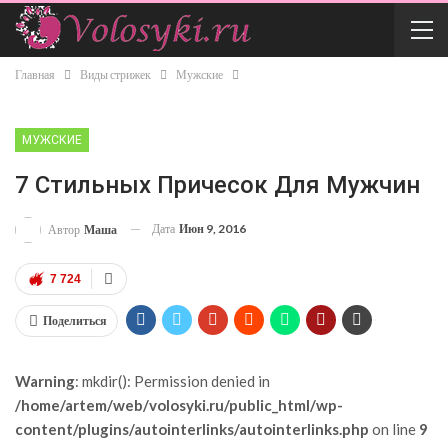
Главная
Виды стрижек
Мужские
МУЖСКИЕ
7 Стильных Причесок Для Мужчин
Дата
Июн 9, 2016
Автор
Маша
7 724
Поделиться
Warning
: mkdir(): Permission denied in
/home/artem/web/volosyki.ru/public_html/wp-
content/plugins/autointerlinks/autointerlinks.php
on line
9