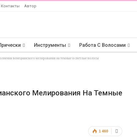
Контакты
Автор
Прически
Инструменты
Работа С Волосами
олнения венецианского мелирования на темные и светлые волосы
ианского Мелирования На Темные
1 460