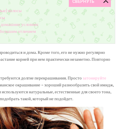
ные) волосы
осы
в домашних условиях
небольшим отличием
роводиться и дома. Кроме того, его не нужно регулярно
растание корней при нем практически незаметно. Повторно
е требуются долгие перекрашивания. Просто
затонируйте
цианское окрашивание – хороший разнообразить свой имидж,
 используются натуральные, естественные для своего тона,
подобрать такой, который не подойдет.