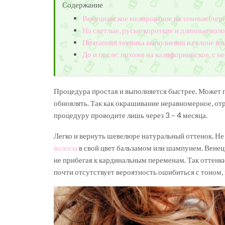
Содержание
Венецианское мелирование на темные (чер
На светлые, русые короткие и длинные вол
Поэтапная техника выполнения в салоне и 
До и после: похоже на калифорнийское, с 
Процедура простая и выполняется быстрее. Может п
обновлять. Так как окрашивание неравномерное, от
процедуру проводите лишь через 3 – 4 месяца.
Легко и вернуть шевелюре натуральный оттенок. Н
волосы
в свой цвет бальзамом или шампунем. Вене
не прибегая к кардинальным переменам. Так оттенки
почти отсутствует вероятность ошибиться с тоном, 