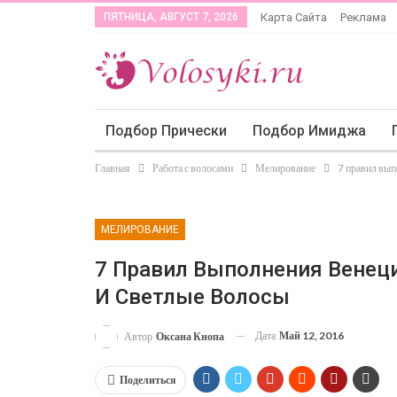
ПЯТНИЦА, АВГУСТ 7, 2026
Карта Сайта
Реклама
Подбор Прически
Подбор Имиджа
Главная
Работа с волосами
Мелирование
7 правил вып
МЕЛИРОВАНИЕ
7 Правил Выполнения Венец
И Светлые Волосы
Дата
Май 12, 2016
Автор
Оксана Кнопа
Поделиться