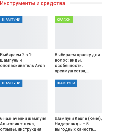
Инструменты и средства
ШАМПУНИ
КРАСКИ
Выбираем 2 в 1:
Выбираем краску для
шампунь и
волос: виды,
ополаскиватель Avon
особенности,
преимущества,…
ШАМПУНИ
ШАМПУНИ
6 назначений шампуня
Шампуни Keune (Кене),
Альгопикс: цена,
Нидерланды – 5
отзывы, инструкция
выгодных качеств…