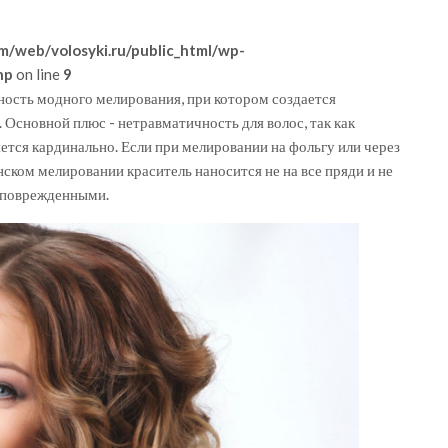
m/web/volosyki.ru/public_html/wp-
hp
on line
9
ность модного мелирования, при котором создается
 Основной плюс - нетравматичность для волос, так как
ется кардинально. Если при мелировании на фольгу или через
ском мелировании краситель наносится не на все пряди и не
неповрежденными.