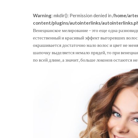
Warning
: mkdir(): Permission denied in
/home/arte
content/plugins/autointerlinks/autointerlinks.p
Венецианское мелирование - это еще одна разновид
естественный и красивый эффект выгоревших волос.
окрашивается достаточно мало волос и цвет не меня
шапочку выделяется немало прядей, то при венециан
по всей длине, а значит, больше локонов остаются 