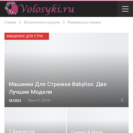
Главная
Инструменты и средства
Машинки для стрижки
МАШИНКИ ДЛЯ СТРИЖКИ
Машинки Для Стрижки Babyliss: Две
Лучшие Модели
Июн 17, 2016
МАША
5 Вариантов
Первая В Мире