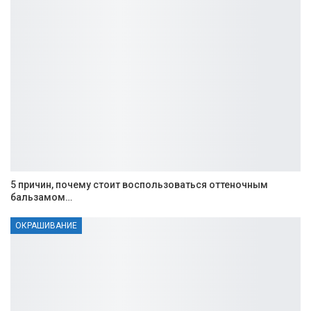
5 причин, почему стоит воспользоваться оттеночным
бальзамом…
ОКРАШИВАНИЕ