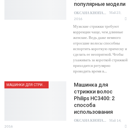
популярные модели
Май 23,
ОКСАНА КНОПА
2016
Мужские стрижки требуют
коррекции чаще, чем длинные
женские. Ведь даже немного
отросшие волосы способны
испортить короткую прическу и
сделать ее неопрятной. Чтобы
ухаживать за короткой стрижкой
приходится регулярно
проводить время в…
Машинка для
МАШИНКИ ДЛЯ СТРИЖКИ
стрижки волос
Philips HC3400: 2
способа
использования
Май 14,
ОКСАНА КНОПА
2016