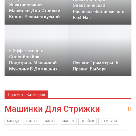
Электрической
Электрическая
Машинки Для Стрижки
Расческа-Выпрямитель
Волос, Рекомендуемой
Fast Hair
Для…
6 Эффективных
Способов Как
Подстричь Машинкой
Лучшие Триммеры: 6
Мужчину В Домашних…
Правил Выбора
Просмотр Категория
Машинки Для Стрижки
БИГУДИ
КРАСКИ
МАСКИ
МАСЛО
ПЛОЙКИ
ШАМПУНИ