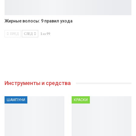
Жирные волосы: 9 правил ухода
ПРЕД
СЛЕД
1 из 99
Инструменты и средства
ШАМПУНИ
КРАСКИ