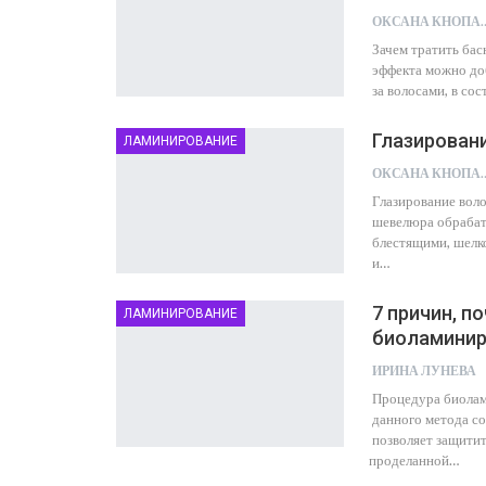
ОКСАНА
Зачем тратить бас
эффекта можно до
за волосами, в со
Глазирован
ЛАМИНИРОВАНИЕ
ОКСАНА
Глазирование воло
шевелюра обрабат
блестящими, шелк
и…
7 причин, п
ЛАМИНИРОВАНИЕ
биоламинир
ИРИНА ЛУНЕВА
Процедура биолам
данного метода со
позволяет защитит
проделанной…