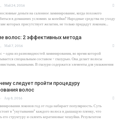
Май 24, 2016
 КНОПА
нословные деньги на салонное ламинирование, когда похожего
биться в домашних условиях за копейки? Народные средства по уходу
ставе которых присутствует желатин, не только придадут локонам…
ие волос: 2 эффективных метода
Май 7, 2016
 КНОПА
с – одна из разновидностей ламинирования, во время которой
ывается специальным составом – глазурью. Она делает волосы
овистыми, пышными. В глазури содержатся элементы для увлажнения
очему следует пройти процедуру
ования волос
Апр 8, 2016
инирования локонов год от года набирает популярность. Суть
стоит в "укутывании" каждого волоса в дышащую пленку, что
ь его структуру и склеить кератиновые чешуйки. Результатом