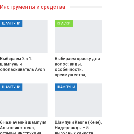
Инструменты и средства
ШАМПУНИ
КРАСКИ
Выбираем 2 в 1:
Выбираем краску для
шампунь и
волос: виды,
ополаскиватель Avon
особенности,
преимущества,…
ШАМПУНИ
ШАМПУНИ
6 назначений шампуня
Шампуни Keune (Кене),
Альгопикс: цена,
Нидерланды – 5
отзывы, инструкция
выгодных качеств…