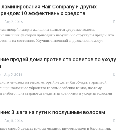
ламинирования Hair Company и других
брендов: 10 эффективных средств
Апр 7, 2016
ВЛАД
тавляющей имиджа женщины являются здоровые волосы.
ние внешних факторов приводит к нарушению структуры прядей, что
ется на их состоянии. Улучшить внешний вид локонов помогут
ие прядей дома против ста советов по уходу
и
Апр 5, 2016
дного человека на земле, который не хотел бы обладать красивой
енщин волосяное убранство головы особенно важно, поэтому
 слабого пола стараются следить за новинками в уходе за волосами
ие: 3 шага на пути к послушным волосам
Апр 5, 2016
Й ОЖОГИН
щет способ сделать волосы мягкими, шелковистыми и блестящими.