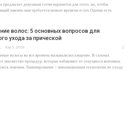
 предлагает девушкам сотни вариантов для этого, но, чтобы
щий именно вам требуется немало времени и сил. Однако есть
ние волос: 5 основных вопросов для
го ухода за прической
Апр 5, 2016
Й ОЖОГИН
нные волосы во все времена вызывали восхищение. В салонах
ют множество процедур, которые избавляют от секущихся кончиков,
блеск локонам. Ламинирование – инновационная технология по уходу