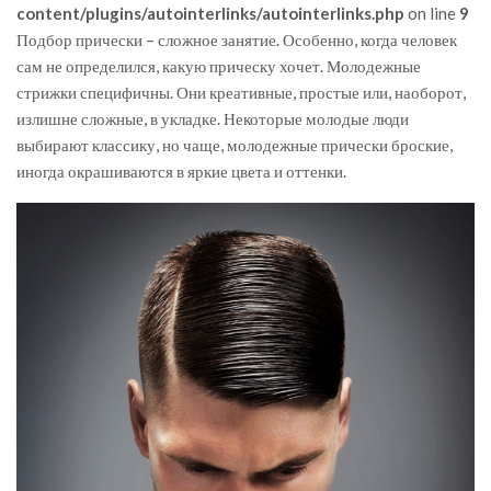
content/plugins/autointerlinks/autointerlinks.php
on line
9
Подбор прически – сложное занятие. Особенно, когда человек
сам не определился, какую прическу хочет. Молодежные
стрижки специфичны. Они креативные, простые или, наоборот,
излишне сложные, в укладке. Некоторые молодые люди
выбирают классику, но чаще, молодежные прически броские,
иногда окрашиваются в яркие цвета и оттенки.