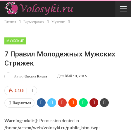
Главная
Виды стрижек
Мужские
МУЖСКИЕ
7 Правил Молодежных Мужских
Стрижек
Дата
Май 13, 2016
Автор
Оксана Кнопа
2 435
Поделиться
Warning
: mkdir(): Permission denied in
/home/artem/web/volosyki.ru/public_html/wp-