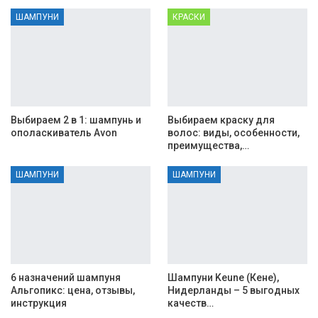
ШАМПУНИ
КРАСКИ
Выбираем 2 в 1: шампунь и
Выбираем краску для
ополаскиватель Avon
волос: виды, особенности,
преимущества,…
ШАМПУНИ
ШАМПУНИ
6 назначений шампуня
Шампуни Keune (Кене),
Альгопикс: цена, отзывы,
Нидерланды – 5 выгодных
инструкция
качеств…