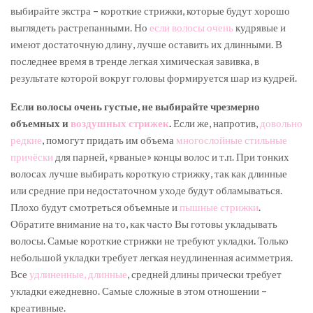
выбирайте экстра – короткие стрижки, которые будут хорошо
выглядеть растрепанными. Но
если волосы очень
кудрявые и
имеют достаточную длину, лучше оставить их длинными. В
последнее время в тренде легкая химическая завивка, в
результате которой вокруг головы формируется шар из кудрей.
Если волосы очень густые, не выбирайте чрезмерно
объемных и
воздушных стрижек
.
Если же, напротив,
довольно
редкие
, помогут придать им объема
многослойные стильные
причёски
для парней, «рваные» концы волос и т.п. При тонких
волосах лучше выбирать короткую стрижку, так как длинные
или средние при недостаточном уходе будут обламываться.
Плохо будут смотреться объемные и
пышные стрижки
.
Обратите внимание на то, как часто Вы готовы укладывать
волосы. Самые короткие стрижки не требуют укладки. Только
небольшой укладки требует легкая неудлиненная асимметрия.
Все
удлиненные, длинные
, средней длины прически требует
укладки ежедневно. Самые сложные в этом отношении –
креативные.