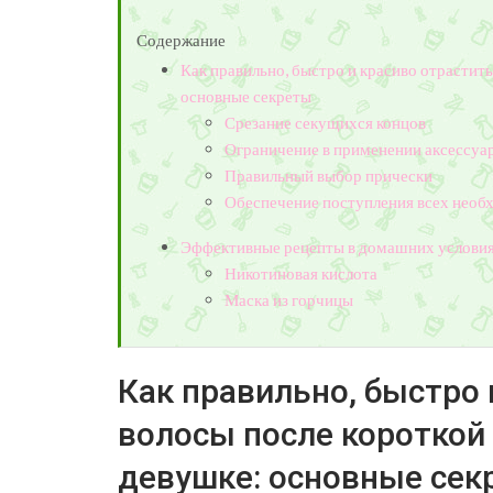
Содержание
Как правильно, быстро и красиво отрастит
основные секреты
Срезание секущихся концов
Ограничение в применении аксессуа
Правильный выбор прически
Обеспечение поступления всех необ
Эффективные рецепты в домашних услови
Никотиновая кислота
Маска из горчицы
Как правильно, быстро 
волосы после короткой
девушке: основные сек