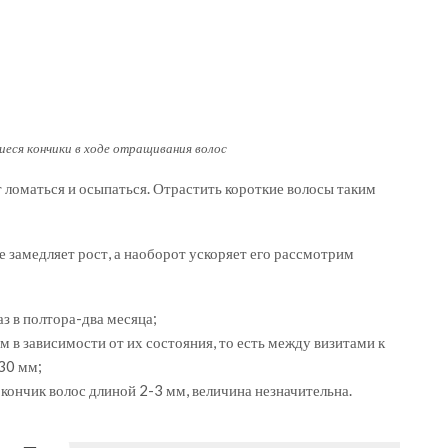
еся кончики в ходе отращивания волос
ет ломаться и осыпаться. Отрастить короткие волосы таким
 замедляет рост, а наоборот ускоряет его рассмотрим
з в полтора-два месяца;
м в зависимости от их состояния, то есть между визитами к
30 мм;
кончик волос длиной 2-3 мм, величина незначительна.