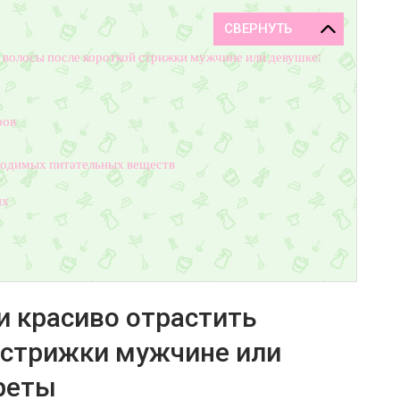
ь волосы после короткой стрижки мужчине или девушке:
ров
ходимых питательных веществ
ях
и красиво отрастить
 стрижки мужчине или
реты