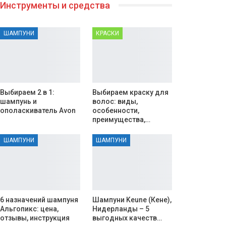
Инструменты и средства
ШАМПУНИ
КРАСКИ
Выбираем 2 в 1:
Выбираем краску для
шампунь и
волос: виды,
ополаскиватель Avon
особенности,
преимущества,…
ШАМПУНИ
ШАМПУНИ
6 назначений шампуня
Шампуни Keune (Кене),
Альгопикс: цена,
Нидерланды – 5
отзывы, инструкция
выгодных качеств…