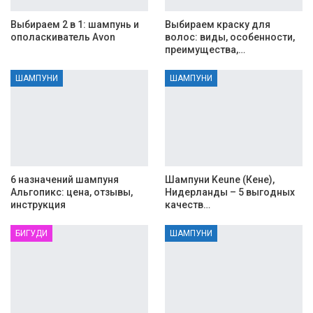
Выбираем 2 в 1: шампунь и
Выбираем краску для
ополаскиватель Avon
волос: виды, особенности,
преимущества,…
ШАМПУНИ
ШАМПУНИ
6 назначений шампуня
Шампуни Keune (Кене),
Альгопикс: цена, отзывы,
Нидерланды – 5 выгодных
инструкция
качеств…
БИГУДИ
ШАМПУНИ