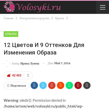
Главная
Инструменты и средства
Краски
КРАСКИ
12 Цветов И 9 Оттенков Для
Изменения Образа
Дата
Май 7, 2016
Автор
Ирина Лунева
42 403
Поделиться
Warning
: mkdir(): Permission denied in
/home/artem/web/volosyki.ru/public_html/wp-