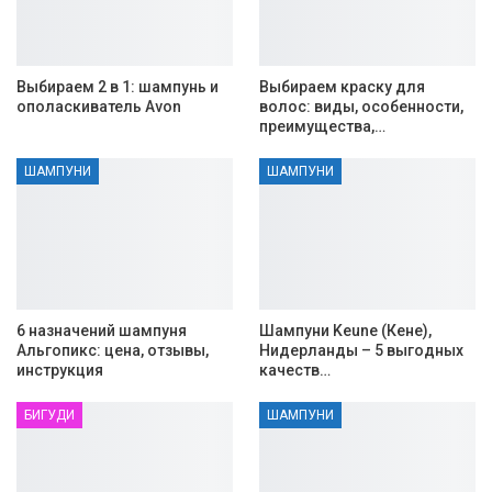
Выбираем 2 в 1: шампунь и
Выбираем краску для
ополаскиватель Avon
волос: виды, особенности,
преимущества,…
ШАМПУНИ
ШАМПУНИ
6 назначений шампуня
Шампуни Keune (Кене),
Альгопикс: цена, отзывы,
Нидерланды – 5 выгодных
инструкция
качеств…
БИГУДИ
ШАМПУНИ