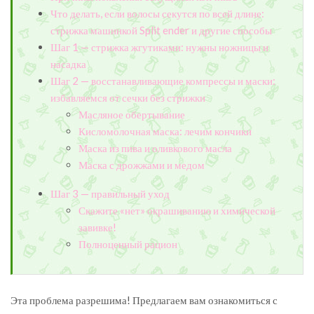
Что делать, если волосы секутся по всей длине:
стрижка машинкой Split ender и другие способы
Шаг 1 — стрижка жгутиками: нужны ножницы и
насадка
Шаг 2 — восстанавливающие компрессы и маски:
избавляемся от сечки без стрижки
Масляное обертывание
Кисломолочная маска: лечим кончики
Маска из пива и оливкового масла
Маска с дрожжами и медом
Шаг 3 — правильный уход
Скажите «нет» окрашиванию и химической
завивке!
Полноценный рацион
Эта проблема разрешима! Предлагаем вам ознакомиться с