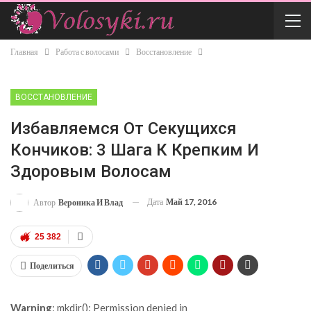
Главная
Работа с волосами
Восстановление
ВОССТАНОВЛЕНИЕ
Избавляемся От Секущихся
Кончиков: 3 Шага К Крепким И
Здоровым Волосам
Дата
Май 17, 2016
Автор
Вероника И Влад
25 382
Поделиться
Warning
: mkdir(): Permission denied in