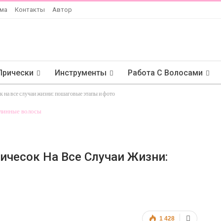
ама
Контакты
Автор
Прически
Инструменты
Работа С Волосами
к на все случаи жизни: пошаговые этапы и фото
ичесок На Все Случаи Жизни:
1 428