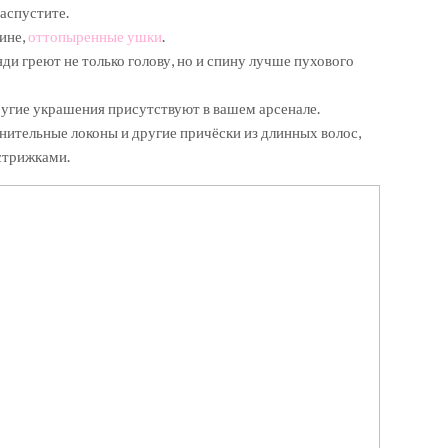
распустите.
ине,
оттопыренные ушки
.
и греют не только голову, но и спину лучше пухового
ругие украшения присутствуют в вашем арсенале.
нительные локоны и другие причёски из длинных волос,
стрижками.