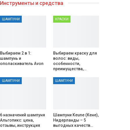
Инструменты и средства
ШАМПУНИ
КРАСКИ
Выбираем 2 в 1:
Выбираем краску для
шампунь и
волос: виды,
ополаскиватель Avon
особенности,
преимущества,…
ШАМПУНИ
ШАМПУНИ
6 назначений шампуня
Шампуни Keune (Кене),
Альгопикс: цена,
Нидерланды – 5
отзывы, инструкция
выгодных качеств…