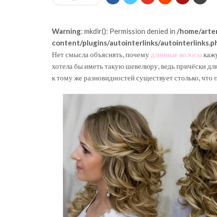
Warning
: mkdir(): Permission denied in
/home/arte
content/plugins/autointerlinks/autointerlinks.p
Нет смысла объяснять, почему
длинные волосы
кажу
хотела бы иметь такую шевелюру, ведь причёски дл
к тому же разновидностей существует столько, что п