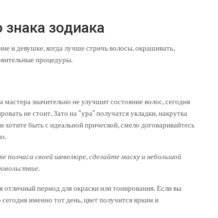
 знака зодиака
не и девушке, когда лучше стричь волосы, окрашивать,
ровительные процедуры.
та мастера значительно не улучшит состояние волос, сегодня
овать не стоит. Зато на “ура” получатся укладки, накрутка
, и хотите быть с идеальной прической, смело договаривайтесь
о.
те полчаса своей шевелюре, сделайте маску и небольшой
довольствие.
я отличный период для окраски или тонирования. Если вы
 сегодня именно тот день, цвет получится ярким и