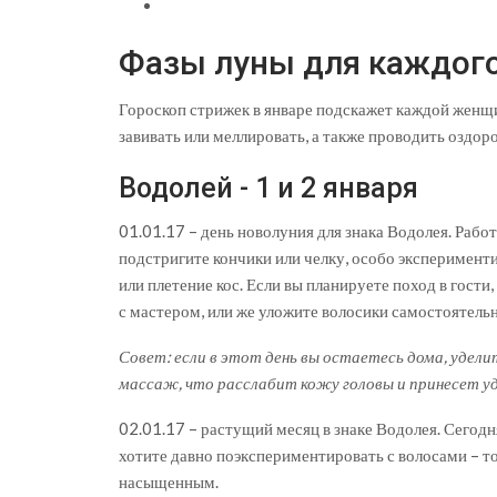
Фазы луны для каждого
Гороскоп стрижек в январе подскажет каждой женщи
завивать или меллировать, а также проводить оздо
Водолей - 1 и 2 января
01.01.17 – день новолуния для знака Водолея. Рабо
подстригите кончики или челку, особо экспериментир
или плетение кос. Если вы планируете поход в гости
с мастером, или же уложите волосики самостоятельн
Совет: если в этот день вы остаетесь дома, удели
массаж, что расслабит кожу головы и принесет у
02.01.17 – растущий месяц в знаке Водолея. Сегодн
хотите давно поэкспериментировать с волосами – то
насыщенным.