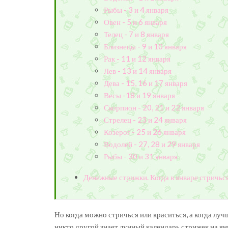
Рыбы - 3 и 4 января
Овен - 5 и 6 января
Телец - 7 и 8 января
Близнецы - 9 и 10 января
Рак - 11 и 12 января
Лев - 13 и 14 января
Дева - 15, 16 и 17 января
Весы -18 и 19 января
Скорпион - 20, 21 и 22 января
Стрелец - 23 и 24 января
Козерог - 25 и 26 января
Водолей - 27, 28 и 29 января
Рыбы - 30 и 31 января
Денежные стрижки. Когда в январе стричься
Но когда можно стричься или краситься, а когда луч
никто другой знает лунный календарь стрижек на ян