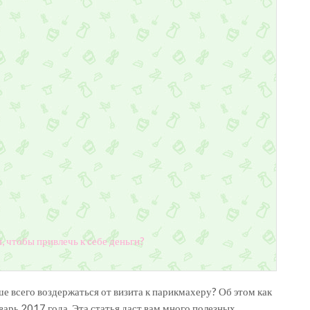
, чтобы привлечь к себе деньги?
ше всего воздержаться от визита к парикмахеру? Об этом как
варь 2017 года. Эта статья даст вам много полезных