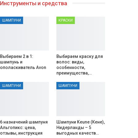
Инструменты и средства
ШАМПУНИ
КРАСКИ
Выбираем 2 в 1:
Выбираем краску для
шампунь и
волос: виды,
ополаскиватель Avon
особенности,
преимущества,…
ШАМПУНИ
ШАМПУНИ
6 назначений шампуня
Шампуни Keune (Кене),
Альгопикс: цена,
Нидерланды – 5
отзывы, инструкция
выгодных качеств…