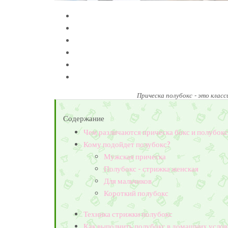
Прическа полубокс - это клас
Содержание
Чем различаются прическа бокс и полубокс
Кому подойдет полубокс?
Мужская прическа
Полубокс - стрижка женская
Для мальчиков
Короткий полубокс
Техника стрижки полубокс
Как выполнить полубокс в домашних усло