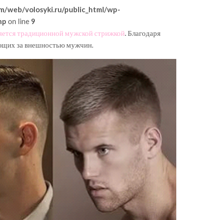
m/web/volosyki.ru/public_html/wp-
hp
on line
9
ляется традиционной мужской стрижкой
. Благодаря
ающих за внешностью мужчин.