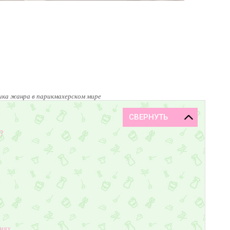
сика жанра в парикмахерском мире
?
виях