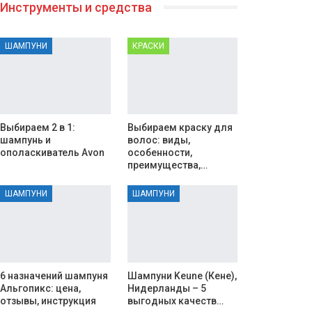
Инструменты и средства
ШАМПУНИ
КРАСКИ
Выбираем 2 в 1:
Выбираем краску для
шампунь и
волос: виды,
ополаскиватель Avon
особенности,
преимущества,…
ШАМПУНИ
ШАМПУНИ
6 назначений шампуня
Шампуни Keune (Кене),
Альгопикс: цена,
Нидерланды – 5
отзывы, инструкция
выгодных качеств…