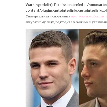
Warning
: mkdir(): Permission denied in
/home/arte
content/plugins/autointerlinks/autointerlinks.p
Универсальная и спортивная
прическа полубокс яв
аккуратному виду, подходит элегантных и ухажив