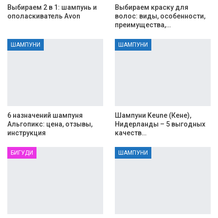
Выбираем 2 в 1: шампунь и
Выбираем краску для
ополаскиватель Avon
волос: виды, особенности,
преимущества,…
ШАМПУНИ
ШАМПУНИ
6 назначений шампуня
Шампуни Keune (Кене),
Альгопикс: цена, отзывы,
Нидерланды – 5 выгодных
инструкция
качеств…
БИГУДИ
ШАМПУНИ