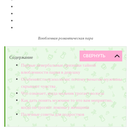
Влюбленная романтическая пара
Содержание
Первые невербальные признаки тайной
влюбленности парня в девушку
Особенности психологии: почему женатые мужчины
скрывают чувства
Что означает, когда мальчик трогает волосы
Как дать понять мужчине то что вам неприятно,
когда он трогает локоны у женщины
Полезные советы для подростков