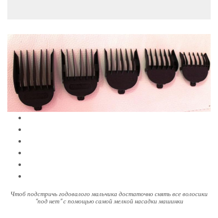
Чтоб подстричь годовалого мальчика достаточно снять все волосики
“под нет” с помощью самой мелкой насадки машинки