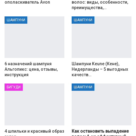
ополаскиватель Avon
волос: виды, особенности,
преимущества,…
ШАМПУНИ
ШАМПУНИ
6 назначений шампуня
Шампуни Keune (Кене),
Альгопикс: цена, отзывы,
Нидерланды – 5 выгодных
инструкция
качеств…
БИГУДИ
ШАМПУНИ
4 шпильки и красивый образ
Как остановить выпадение