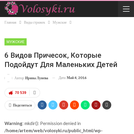
Главная
Виды стрижек
Мужские
МУЖСКИЕ
6 Видов Причесок, Которые
Подойдут Для Маленьких Детей
Дата
Май 4, 2016
Автор
Ирина Лунева
70 539
Поделиться
Warning
: mkdir(): Permission denied in
/home/artem/web/volosyki.ru/public_html/wp-