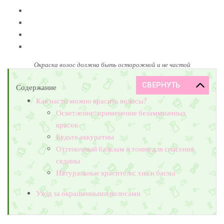
Окраска волос должна быть осторожной и не частой
Содержание
Как часто можно красить волосы?
Осветление: применение безаммиачных
красок
Будьте аккуратны
Оттеночный бальзам и тоник для спасения
седины
Натуральные красители: хна и басма
Уход за окрашенными волосами