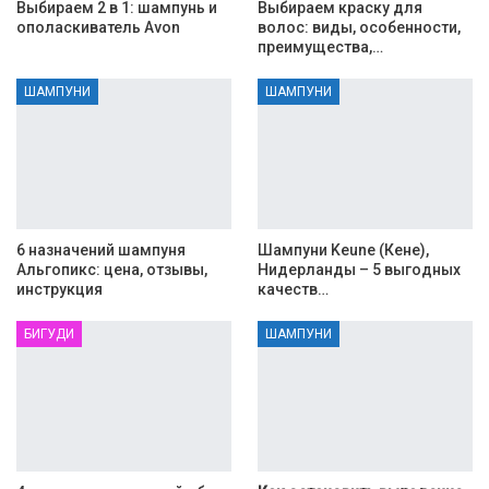
Выбираем 2 в 1: шампунь и
Выбираем краску для
ополаскиватель Avon
волос: виды, особенности,
преимущества,…
ШАМПУНИ
ШАМПУНИ
6 назначений шампуня
Шампуни Keune (Кене),
Альгопикс: цена, отзывы,
Нидерланды – 5 выгодных
инструкция
качеств…
БИГУДИ
ШАМПУНИ