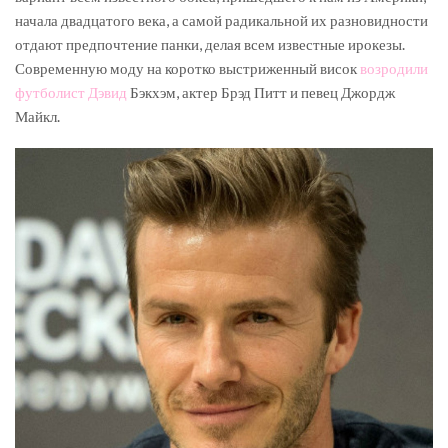
начала двадцатого века, а самой радикальной их разновидности
отдают предпочтение панки, делая всем известные ирокезы.
Современную моду на коротко выстриженный висок
возродили
футболист Дэвид
Бэкхэм, актер Брэд Питт и певец Джордж
Майкл.