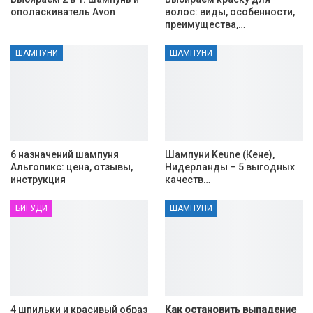
ополаскиватель Avon
волос: виды, особенности,
преимущества,…
ШАМПУНИ
ШАМПУНИ
6 назначений шампуня
Шампуни Keune (Кене),
Альгопикс: цена, отзывы,
Нидерланды – 5 выгодных
инструкция
качеств…
БИГУДИ
ШАМПУНИ
4 шпильки и красивый образ
Как остановить выпадение