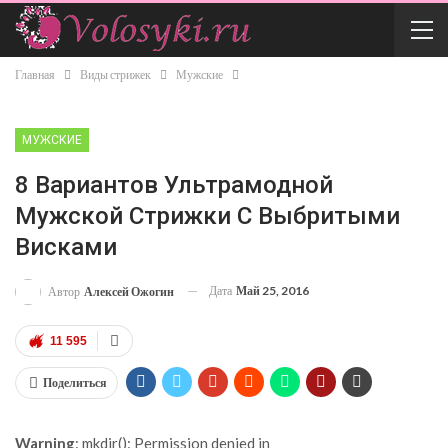
Главная
Виды стрижек
Мужские
МУЖСКИЕ
8 Вариантов Ультрамодной
Мужской Стрижки С Выбритыми
Висками
Дата
Май 25, 2016
Автор
Алексей Ожогин
11 595
Поделиться
Warning
: mkdir(): Permission denied in