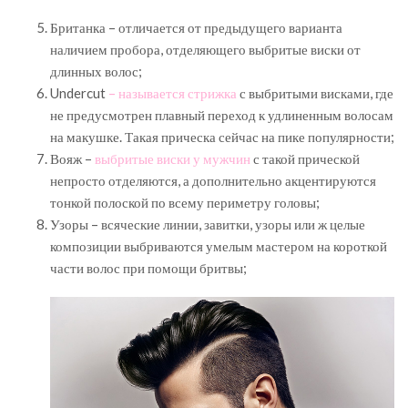
Британка – отличается от предыдущего варианта
наличием пробора, отделяющего выбритые виски от
длинных волос;
Undercut
– называется стрижка
с выбритыми висками, где
не предусмотрен плавный переход к удлиненным волосам
на макушке. Такая прическа сейчас на пике популярности;
Вояж –
выбритые виски у мужчин
с такой прической
непросто отделяются, а дополнительно акцентируются
тонкой полоской по всему периметру головы;
Узоры – всяческие линии, завитки, узоры или ж целые
композиции выбриваются умелым мастером на короткой
части волос при помощи бритвы;