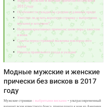
Модные мужские и женские прически без висков в
2017 году
Особенности укладки на средние и длинные пряди
Уместно ли делать короткую стрижку с выбритыми
висками и затылком?
Названия креативных причесок: шевелюра с хвостом
и вояж
Советы перед стрижкой мальчика или взрослого
парня
Нюансы правильного ухода и укладки
Модные мужские и женские
прически без висков в 2017
году
Мужские стрижки
с выбритыми висками
– ультрасовременный
вариант всем известного бокса, пришедшего к нам из Америки,