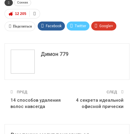
Сонник
12 205
Поделиться
Facebook
Twitter
Google+
ReddIt
WhatsApp
Pinterest
Эл. адрес
Димон 779
ПРЕД
СЛЕД
14 способов удаления
4 секрета идеальной
волос навсегда
офисной прически