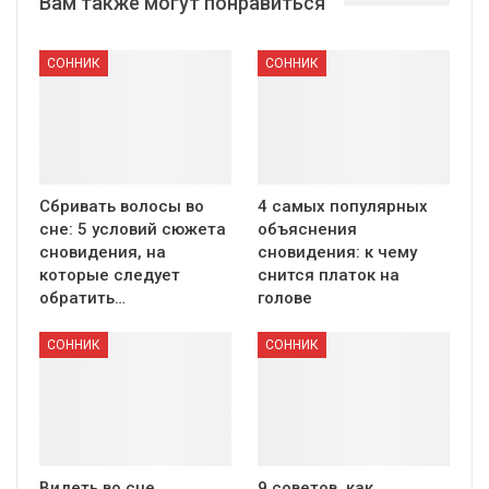
Вам также могут понравиться
СОННИК
СОННИК
Сбривать волосы во
4 самых популярных
сне: 5 условий сюжета
объяснения
сновидения, на
сновидения: к чему
которые следует
снится платок на
обратить…
голове
СОННИК
СОННИК
Видеть во сне
9 советов, как