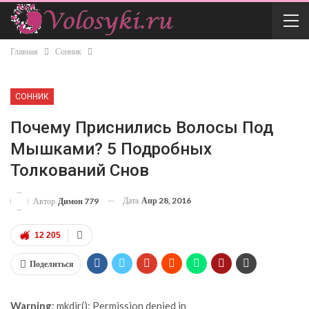
Главная
Сонник
СОННИК
Почему Приснились Волосы Под
Мышками? 5 Подробных
Толкований Снов
Дата
Апр 28, 2016
Автор
Димон 779
12 205
Поделиться
Warning
: mkdir(): Permission denied in