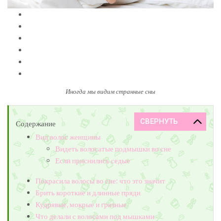
Иногда мы видим странные сны
Содержание
Вид волос женщины
Видеть волосатые подмышки во сне
Если приснились седые
Покрасила волосы во сне: что это значит
Брить короткие и длинные пряди
Кудрявые, мокрые и грязные
Что делали с волосами под мышками