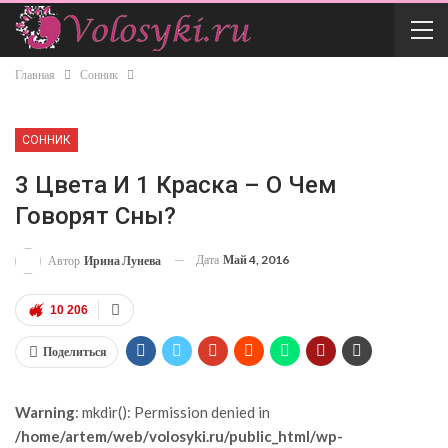
Главная
Сонник
СОННИК
3 Цвета И 1 Краска – О Чем
Говорят Сны?
Дата
Май 4, 2016
Автор
Ирина Лунева
10 206
Поделиться
Warning
: mkdir(): Permission denied in
/home/artem/web/volosyki.ru/public_html/wp-