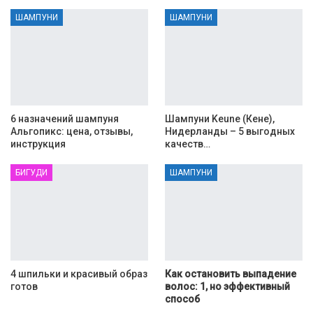
ШАМПУНИ
ШАМПУНИ
6 назначений шампуня
Шампуни Keune (Кене),
Альгопикс: цена, отзывы,
Нидерланды – 5 выгодных
инструкция
качеств…
БИГУДИ
ШАМПУНИ
4 шпильки и красивый образ
Как остановить выпадение
готов
волос: 1, но эффективный
способ