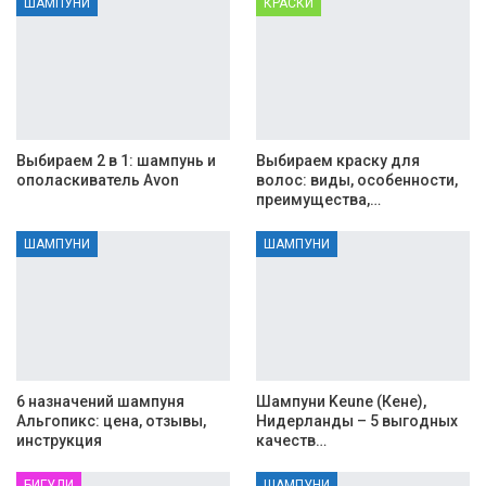
ШАМПУНИ
КРАСКИ
Выбираем 2 в 1: шампунь и
Выбираем краску для
ополаскиватель Avon
волос: виды, особенности,
преимущества,…
ШАМПУНИ
ШАМПУНИ
6 назначений шампуня
Шампуни Keune (Кене),
Альгопикс: цена, отзывы,
Нидерланды – 5 выгодных
инструкция
качеств…
БИГУДИ
ШАМПУНИ