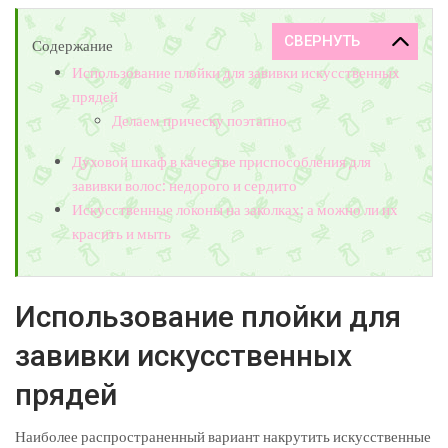
Содержание
Использование плойки для завивки искусственных
прядей
Делаем прическу поэтапно
Духовой шкаф в качестве приспособления для
завивки волос: недорого и сердито
Искусственные локоны на заколках: а можно ли их
красить и мыть
Использование плойки для
завивки искусственных
прядей
Наиболее распространенный вариант накрутить искусственные