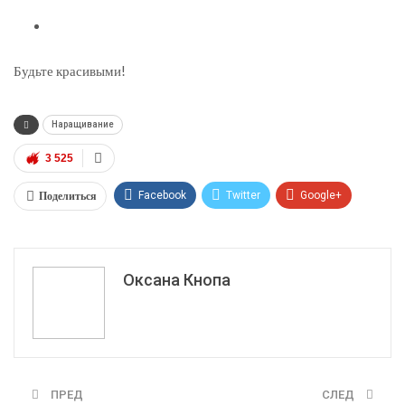
Будьте красивыми!
Наращивание
3 525
Поделиться
Facebook
Twitter
Google+
ReddIt
WhatsApp
Pinterest
Эл. адрес
Оксана Кнопа
ПРЕД
СЛЕД