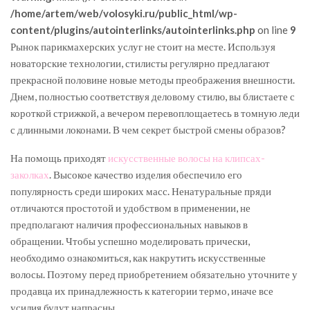
/home/artem/web/volosyki.ru/public_html/wp-
content/plugins/autointerlinks/autointerlinks.php
on line
9
Рынок парикмахерских услуг не стоит на месте. Используя
новаторские технологии, стилисты регулярно предлагают
прекрасной половине новые методы преображения внешности.
Днем, полностью соответствуя деловому стилю, вы блистаете с
короткой стрижкой, а вечером перевоплощаетесь в томную леди
с длинными локонами. В чем секрет быстрой смены образов?
На помощь приходят
искусственные волосы на клипсах-
заколках
. Высокое качество изделия обеспечило его
популярность среди широких масс. Ненатуральные пряди
отличаются простотой и удобством в применении, не
предполагают наличия профессиональных навыков в
обращении. Чтобы успешно моделировать прически,
необходимо ознакомиться, как накрутить искусственные
волосы. Поэтому перед приобретением обязательно уточните у
продавца их принадлежность к категории термо, иначе все
усилия будут напрасны.