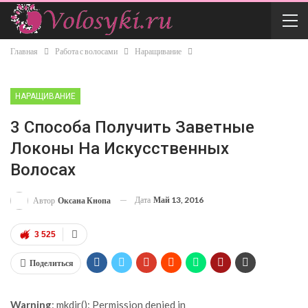
Главная
Работа с волосами
Наращивание
НАРАЩИВАНИЕ
3 Способа Получить Заветные
Локоны На Искусственных
Волосах
Дата
Май 13, 2016
Автор
Оксана Кнопа
3 525
Поделиться
Warning
: mkdir(): Permission denied in