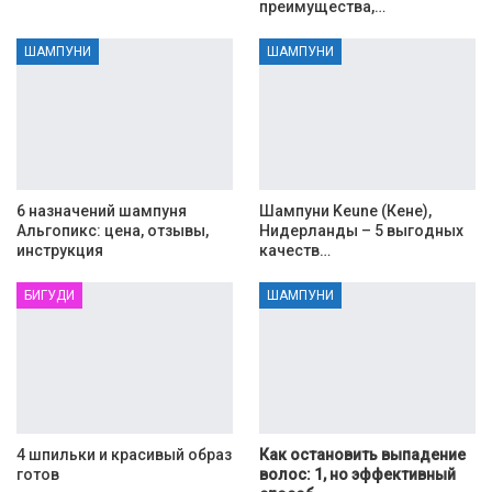
преимущества,…
ШАМПУНИ
ШАМПУНИ
6 назначений шампуня
Шампуни Keune (Кене),
Альгопикс: цена, отзывы,
Нидерланды – 5 выгодных
инструкция
качеств…
БИГУДИ
ШАМПУНИ
4 шпильки и красивый образ
Как остановить выпадение
готов
волос: 1, но эффективный