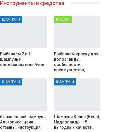
Инструменты и средства
ШАМПУНИ
КРАСКИ
Выбираем 2 в 1:
Выбираем краску для
шампунь и
волос: виды,
ополаскиватель Avon
особенности,
преимущества,…
ШАМПУНИ
ШАМПУНИ
6 назначений шампуня
Шампуни Keune (Кене),
Альгопикс: цена,
Нидерланды – 5
отзывы, инструкция
выгодных качеств…