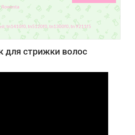
с Rowenta
й: tn1410f0, tn5120f0, tn1300f0, tn 9211f5
 для стрижки волос