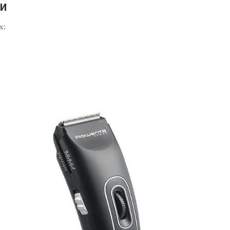
жи
х: