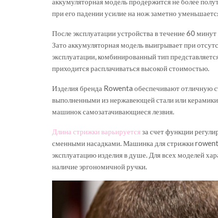
аккумуляторная модель продержится не более полут
при его падении усилие на нож заметно уменьшаетс
После эксплуатации устройства в течение 60 минут 
Зато аккумуляторная модель выигрывает при отсутс
эксплуатации, комбинированный тип представляетс
приходится расплачиваться высокой стоимостью.
Изделия бренда Rowenta обеспечивают отличную ст
выполненными из нержавеющей стали или керамики
машинок самозатачивающиеся лезвия.
Длина стрижки варьируется
за счет функции регули
сменными насадками. Машинка для стрижки rowen
эксплуатацию изделия в душе. Для всех моделей ха
наличие эргономичной ручки.