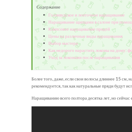
Содержание
Голливудское и ленточное наращивание
Наращивание щипцами в салоне при помощ
Клипсовое наращивание прядей
Цены на различные виды наращивания
Выбор мастера
Как недорого нарастить локоны на дому: фо
Уход за локонами после наращивания
Более того, даже, если свои волосы длиннее 15 см,
рекомендуется, так как натуральные пряди будут и
Наращиванию всего полтора десятка лет, но сейчас 