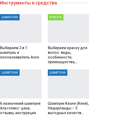
Инструменты и средства
ШАМПУНИ
КРАСКИ
Выбираем 2 в 1:
Выбираем краску для
шампунь и
волос: виды,
ополаскиватель Avon
особенности,
преимущества,…
ШАМПУНИ
ШАМПУНИ
6 назначений шампуня
Шампуни Keune (Кене),
Альгопикс: цена,
Нидерланды – 5
отзывы, инструкция
выгодных качеств…