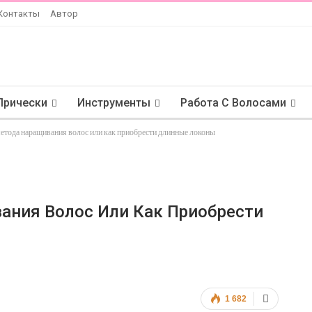
Контакты
Автор
Прически
Инструменты
Работа С Волосами
етода наращивания волос или как приобрести длинные локоны
ания Волос Или Как Приобрести
1 682