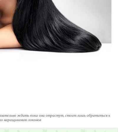
обязательно ждать пока они отрастут, стоит лишь обратиться к
по наращиванию локонов