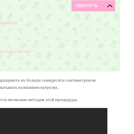
и капсул
то «до и после»
 наращивать их больше семидесяти сантиметров не
спытывать излишнюю нагрузку.
есть несколько методик этой процедуры.