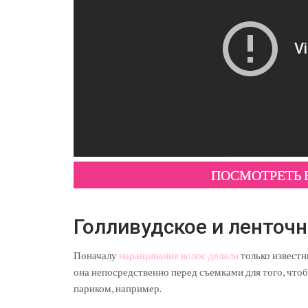
ПОСМОТРЕТЬ
Голливудское и ленточ
Поначалу
наращивание волос делали
только известн
она непосредственно перед съемками для того, что
париком, например.