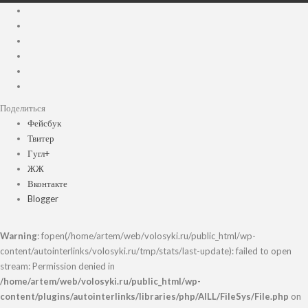
Поделиться
Фейсбук
Твитер
Гугл+
ЖЖ
Вконтакте
Blogger
Warning
: fopen(/home/artem/web/volosyki.ru/public_html/wp-
content/autointerlinks/volosyki.ru/tmp/stats/last-update): failed to open
stream: Permission denied in
/home/artem/web/volosyki.ru/public_html/wp-
content/plugins/autointerlinks/libraries/php/AILL/FileSys/File.php
on