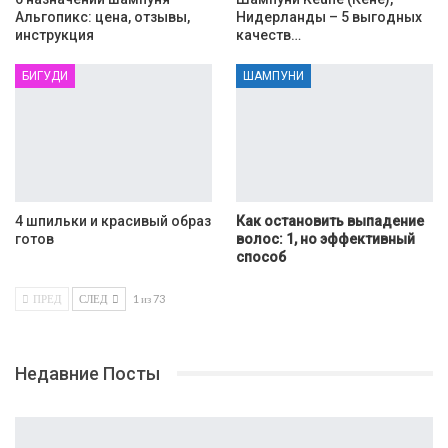
Альгопикс: цена, отзывы,
Нидерланды – 5 выгодных
инструкция
качеств…
БИГУДИ
ШАМПУНИ
4 шпильки и красивый образ
Как остановить выпадение
готов
волос: 1, но эффективный
способ
ПРЕД
СЛЕД
1 из 73
Недавние Посты