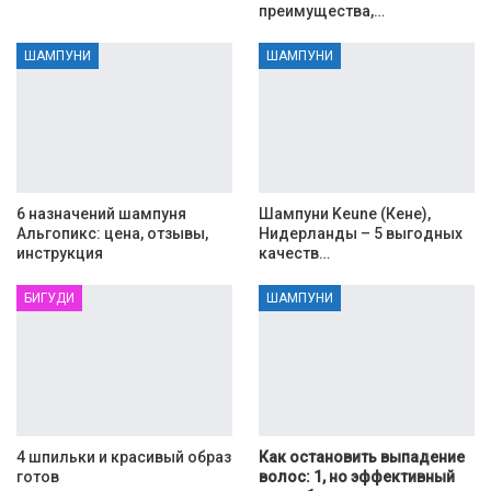
преимущества,…
ШАМПУНИ
ШАМПУНИ
6 назначений шампуня
Шампуни Keune (Кене),
Альгопикс: цена, отзывы,
Нидерланды – 5 выгодных
инструкция
качеств…
БИГУДИ
ШАМПУНИ
4 шпильки и красивый образ
Как остановить выпадение
готов
волос: 1, но эффективный