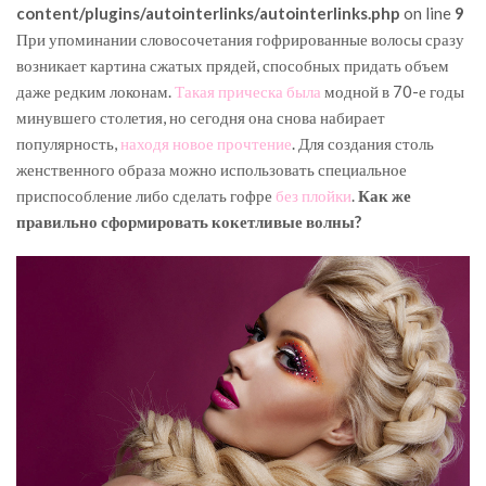
content/plugins/autointerlinks/autointerlinks.php
on line
9
При упоминании словосочетания гофрированные волосы сразу
возникает картина сжатых прядей, способных придать объем
даже редким локонам.
Такая прическа была
модной в 70-е годы
минувшего столетия, но сегодня она снова набирает
популярность,
находя новое прочтение
. Для создания столь
женственного образа можно использовать специальное
приспособление либо сделать гофре
без плойки
.
Как же
правильно сформировать кокетливые волны?