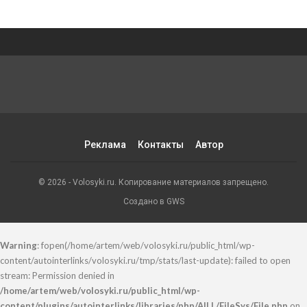
Реклама
Контакты
Автор
© 2026 - Volosyki.ru. Копирование материалов запрещено.
Создано в GWS
Warning
: fopen(/home/artem/web/volosyki.ru/public_html/wp-
content/autointerlinks/volosyki.ru/tmp/stats/last-update): failed to open
stream: Permission denied in
/home/artem/web/volosyki.ru/public_html/wp-
content/plugins/autointerlinks/libraries/php/AILL/FileSys/File.php
on