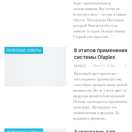
будет оригинальным и
эксклюзивным, Вы точно не
встретите кого – то еще в таком
обруче. Материалы Материал,
который Вам потребуется,
зависит от идеи. Основа такова:
Старый или простой…
8 этапов применения
ПОЛЕЗНЫЕ СОВЕТЫ
системы Olaplex
Июн 17, 2016
МАША
Красивый цвет прически –
неоспоримое преимущество,
способное придать шика любой
внешности. Но не у всех цвет от
природы яркий и благородный.
Потому приходится окрашивать
шевелюру. Процедура эта
травматичная и вредная. До
недавнего времени…
Антистатик для