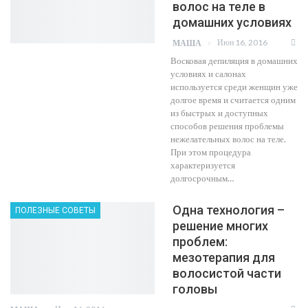
волос на теле в
домашних условиях
Июн 16, 2016
МАША
Восковая депиляция в домашних
условиях и салонах
используется среди женщин уже
долгое время и считается одним
из быстрых и доступных
способов решения проблемы
нежелательных волос на теле.
При этом процедура
характеризуется
долгосрочным…
Одна технология –
ПОЛЕЗНЫЕ СОВЕТЫ
решение многих
проблем:
мезотерапия для
волосистой части
головы