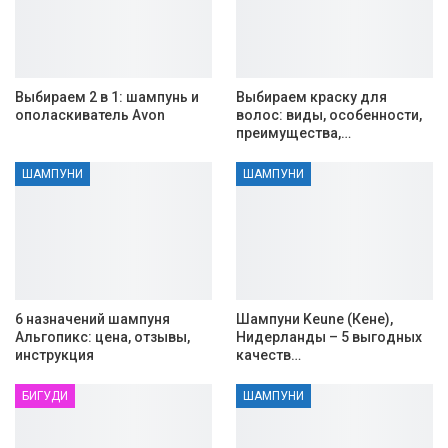
Выбираем 2 в 1: шампунь и
Выбираем краску для
ополаскиватель Avon
волос: виды, особенности,
преимущества,…
ШАМПУНИ
ШАМПУНИ
6 назначений шампуня
Шампуни Keune (Кене),
Альгопикс: цена, отзывы,
Нидерланды – 5 выгодных
инструкция
качеств…
БИГУДИ
ШАМПУНИ