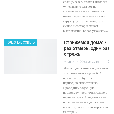
солнце, ветер, плохая экология
— негативно влияют на
состояние женских волос и в
итоге разрушают волосяную
структуру. Кроме того, при
сушке шевелюры феном,
выпрямлении волос утюжком…
Стрижемся дома: 7
ПОЛЕЗНЫЕ СОВЕТЫ
раз отмерь, один раз
отрежь
Июн 16, 2016
МАША
Для поддержания аккуратного
и ухоженного вида любой
прически требуется
периодическая стрижка.
Проводить подобную
процедуру предпочтительно в
парикмахерской, однако на ее
посещение не всегда хватает
времени, да и услуги хорошего
мастера…