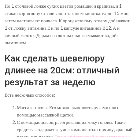
По 1 столовой ложке сухих цветов ромашки и крапивы, и 1
стакан корня лопуха заливают стаканом кипятка, варят 15 мин.,
затем настаивают полчаса. К процеженному отвару добавляют
1 ст. ложку витамина Е и по 1 капсуле витаминов В12, А и
яичный желток. Держат на локонах час и смывают водой с
шампунем.
Как сделать шевелюру
длинее на 20см: отличный
результат за неделю
Есть несколько способов:
Массаж головы. Его можно выполнять руками или с
помощью массажной щетки.
С помощью масок, разогревающих кожу головы. Такие
средства содержат жгучие компоненты: горчицу, красный
перец, лук, чеснок.
Очень эффективной считается маска с