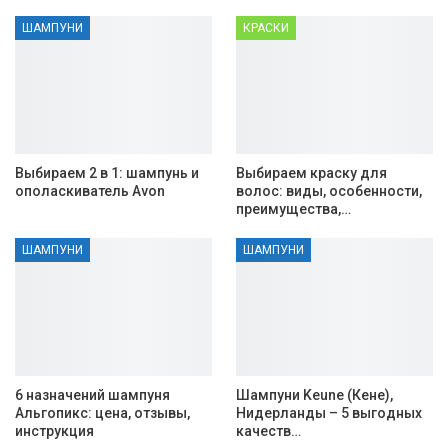
ШАМПУНИ
КРАСКИ
Выбираем 2 в 1: шампунь и
Выбираем краску для
ополаскиватель Avon
волос: виды, особенности,
преимущества,…
ШАМПУНИ
ШАМПУНИ
6 назначений шампуня
Шампуни Keune (Кене),
Альгопикс: цена, отзывы,
Нидерланды – 5 выгодных
инструкция
качеств…