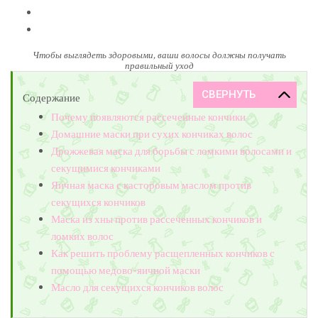
Чтобы выглядеть здоровыми, ваши волосы должны получать
правильный уход
Содержание
Почему появляются рассеченные кончики
Домашние маски при сухих кончиках волос
Дрожжевая маска для борьбы с ломкими волосами и
секущимися кончиками
Яичная маска с касторовым маслом против
секущихся кончиков
Маска из хны против рассеченных кончиков и
ломких волос
Как решить проблему расщепленных кончиков с
помощью медово-яичной маски
Масло для секущихся кончиков волос