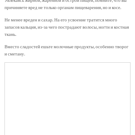
Увлекаясь жирной, жаренной и острой пищей, помните, что вы
причиняете вред не только органам пищеварения, но и косе.
Не менее вреден и сахар. На его усвоение тратится много
запасов кальция, из-за чего пострадают волосы, ногти и костная
ткань.
Вместо сладостей ешьте молочные продукты, особенно творог
и сметану.