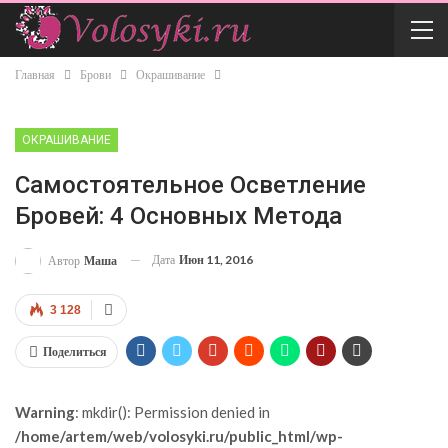
Главная
Брови
Окрашивание
ОКРАШИВАНИЕ
Самостоятельное Осветление
Бровей: 4 Основных Метода
Дата
Июн 11, 2016
Автор
Маша
3 128
Поделиться
Warning
: mkdir(): Permission denied in
/home/artem/web/volosyki.ru/public_html/wp-