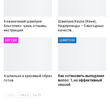
6 назначений шампуня
Шампуни Keune (Кене),
Альгопикс: цена, отзывы,
Нидерланды – 5 выгодных
инструкция
качеств…
БИГУДИ
ШАМПУНИ
4 шпильки и красивый образ
Как остановить выпадение
готов
волос: 1, но эффективный
способ
ПРЕД
СЛЕД
1 из 73