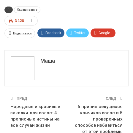
Окрашивание
3 128
Поделиться
Facebook
Twitter
Google+
ReddIt
WhatsApp
Pinterest
Эл. адрес
Маша
ПРЕД
СЛЕД
Нарядные и красивые
6 причин секущихся
заколки для волос: 4
кончиков волос и 5
прописные истины на
проверенных
все случаи жизни
способов избавиться
от этой проблемы