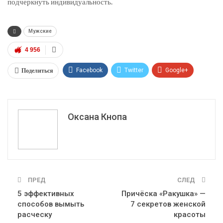
подчеркнуть индивидуальность.
Мужские
4 956
Поделиться
Facebook
Twitter
Google+
ReddIt
WhatsApp
Pinterest
Эл. адрес
Оксана Кнопа
ПРЕД
СЛЕД
5 эффективных
Причёска «Ракушка» —
способов вымыть
7 секретов женской
расческу
красоты