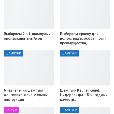
Выбираем 2 в 1: шампунь и
Выбираем краску для
ополаскиватель Avon
волос: виды, особенности,
преимущества,…
ШАМПУНИ
ШАМПУНИ
6 назначений шампуня
Шампуни Keune (Кене),
Альгопикс: цена, отзывы,
Нидерланды – 5 выгодных
инструкция
качеств…
БИГУДИ
ШАМПУНИ