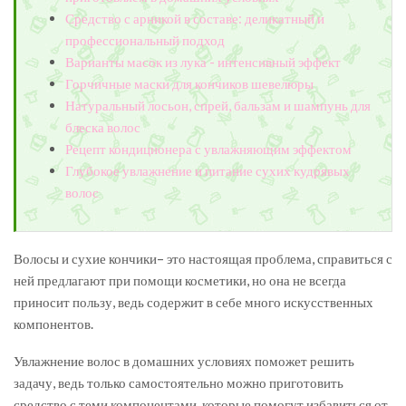
Средство с арникой в составе: деликатный и
профессиональный подход
Варианты масок из лука - интенсивный эффект
Горчичные маски для кончиков шевелюры
Натуральный лосьон, спрей, бальзам и шампунь для
блеска волос
Рецепт кондиционера с увлажняющим эффектом
Глубокое увлажнение и питание сухих кудрявых
волос
Волосы и сухие кончики– это настоящая проблема, справиться с
ней предлагают при помощи косметики, но она не всегда
приносит пользу, ведь содержит в себе много искусственных
компонентов.
Увлажнение волос в домашних условиях поможет решить
задачу, ведь только самостоятельно можно приготовить
средство с теми компонентами, которые помогут избавиться от