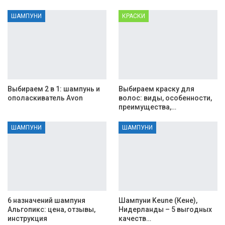
ШАМПУНИ
КРАСКИ
Выбираем 2 в 1: шампунь и
Выбираем краску для
ополаскиватель Avon
волос: виды, особенности,
преимущества,…
ШАМПУНИ
ШАМПУНИ
6 назначений шампуня
Шампуни Keune (Кене),
Альгопикс: цена, отзывы,
Нидерланды – 5 выгодных
инструкция
качеств…