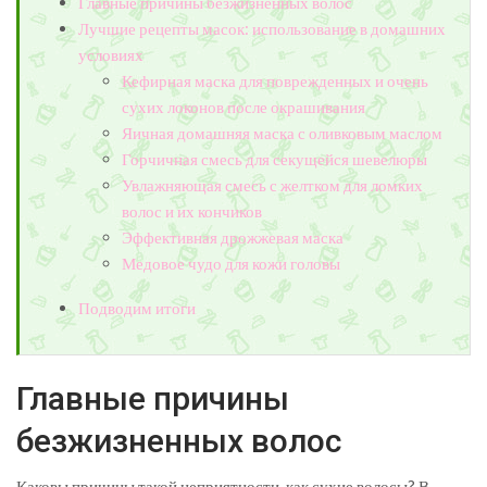
Главные причины безжизненных волос
Лучшие рецепты масок: использование в домашних
условиях
Кефирная маска для поврежденных и очень
сухих локонов после окрашивания
Яичная домашняя маска с оливковым маслом
Горчичная смесь для секущейся шевелюры
Увлажняющая смесь с желтком для ломких
волос и их кончиков
Эффективная дрожжевая маска
Медовое чудо для кожи головы
Подводим итоги
Главные причины
безжизненных волос
Каковы причины такой неприятности, как сухие волосы? В