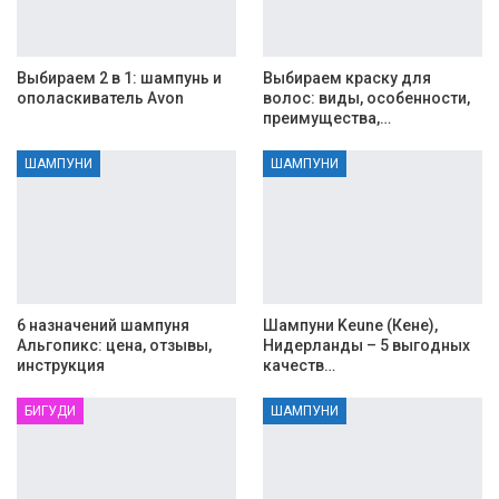
Выбираем 2 в 1: шампунь и
Выбираем краску для
ополаскиватель Avon
волос: виды, особенности,
преимущества,…
ШАМПУНИ
ШАМПУНИ
6 назначений шампуня
Шампуни Keune (Кене),
Альгопикс: цена, отзывы,
Нидерланды – 5 выгодных
инструкция
качеств…
БИГУДИ
ШАМПУНИ