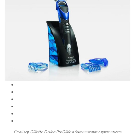
Стайлер Gillette Fusion ProGlide в большинстве случае имеет