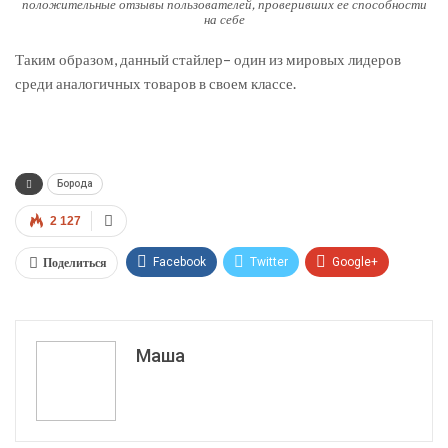
положительные отзывы пользователей, проверивших ее способности
на себе
Таким образом, данный стайлер– один из мировых лидеров
среди аналогичных товаров в своем классе.
Борода
2 127
Поделиться
Facebook
Twitter
Google+
ReddIt
WhatsApp
Pinterest
Эл. адрес
Маша