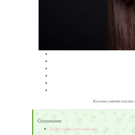
Косички умеют плести м
Содержание
Из истории плетения кос