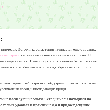
ия
с
 причесок. История косоплетения начинается еще с древних
льные парики
, сложенные из множества мелких косичек. И
ные парики из кос. В античную эпоху в почете были сложные
реции носили объемные прически, собранные в хвост или
сложные прически: открытый лоб, украшенный жемчугом или
 увенчанный косой, и ниспадающие пряди.
ть и в последующие эпохи. Сегодня косы находятся на
не только удобной и практичной, а и придает девушке