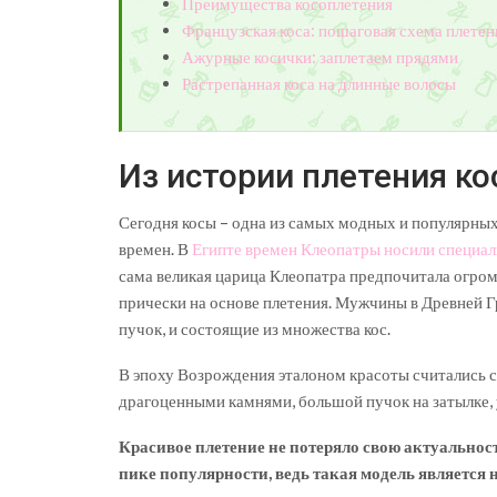
Преимущества косоплетения
Французская коса: пошаговая схема плетен
Ажурные косички: заплетаем прядями
Растрепанная коса на длинные волосы
Из истории плетения ко
Сегодня косы – одна из самых модных и популярных
времен. В
Египте времен Клеопатры носили специа
сама великая царица Клеопатра предпочитала огром
прически на основе плетения. Мужчины в Древней Г
пучок, и состоящие из множества кос.
В эпоху Возрождения эталоном красоты считались 
драгоценными камнями, большой пучок на затылке,
Красивое плетение не потеряло свою актуальнос
пике популярности, ведь такая модель является 