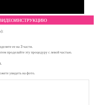
 ВИДЕОИНСТРУКЦИЮ
т):
делите ее на 3 части.
атем проделайте эту процедуру с левой частью.
й.
жете увидеть на фото.