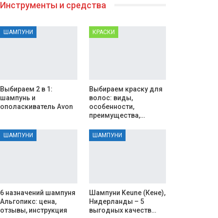
Инструменты и средства
ШАМПУНИ
КРАСКИ
Выбираем 2 в 1:
Выбираем краску для
шампунь и
волос: виды,
ополаскиватель Avon
особенности,
преимущества,…
ШАМПУНИ
ШАМПУНИ
6 назначений шампуня
Шампуни Keune (Кене),
Альгопикс: цена,
Нидерланды – 5
отзывы, инструкция
выгодных качеств…