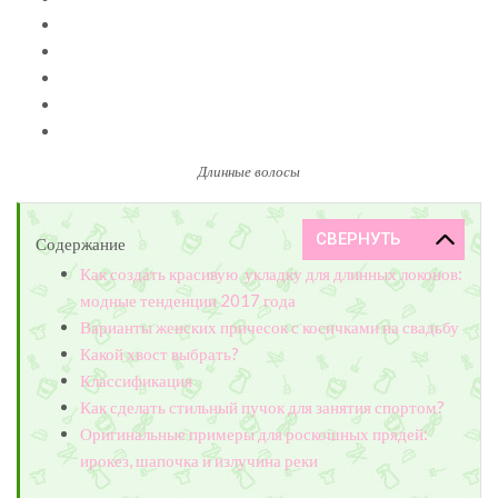
Длинные волосы
Содержание
Как создать красивую укладку для длинных локонов:
модные тенденции 2017 года
Варианты женских причесок с косичками на свадьбу
Какой хвост выбрать?
Классификация
Как сделать стильный пучок для занятия спортом?
Оригинальные примеры для роскошных прядей:
ирокез, шапочка и излучина реки