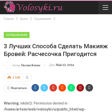
Главная
Брови
Окрашивание
ОКРАШИВАНИЕ
3 Лучших Способа Сделать Макияж
Бровей: Расчесочка Пригодится
Дата
Май 22, 2016
Автор
Оксана Кнопа
1 146
Поделиться
Warning
: mkdir(): Permission denied in
/home/artem/web/volosyki.ru/public_html/wp-