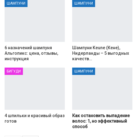
ШАМПУНИ
ШАМПУНИ
6 назначений шампуня
Шампуни Keune (Кене),
Альгопикс: цена, отзывы,
Нидерланды – 5 выгодных
инструкция
качеств…
БИГУДИ
ШАМПУНИ
4 шпильки и красивый образ
Как остановить выпадение
готов
волос: 1, но эффективный
способ