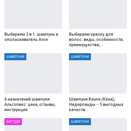
Выбираем 2 в 1: шампунь и
Выбираем краску для
ополаскиватель Avon
волос: виды, особенности,
преимущества,…
ШАМПУНИ
ШАМПУНИ
6 назначений шампуня
Шампуни Keune (Кене),
Альгопикс: цена, отзывы,
Нидерланды – 5 выгодных
инструкция
качеств…
БИГУДИ
ШАМПУНИ