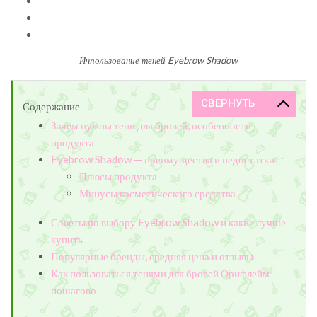
Ичпользование теней Eyebrow Shadow
Содержание
Зачем нужны тени для бровей, особенности
продукта
Eyebrow Shadow — преимущества и недостатки
Плюсы продукта
Минусы косметического средства
Советы по выбору Eyebrow Shadow и какие лучше
купить
Популярные бренды, средняя цена и отзывы
Как пользоваться тенями для бровей Орифлейм
пошагово