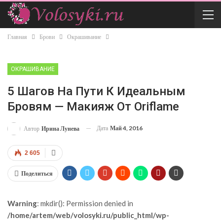
Главная
Брови
Окрашивание
ОКРАШИВАНИЕ
5 Шагов На Пути К Идеальным
Бровям — Макияж От Oriflame
Дата
Май 4, 2016
Автор
Ирина Лунева
2 605
Поделиться
Warning
: mkdir(): Permission denied in
/home/artem/web/volosyki.ru/public_html/wp-