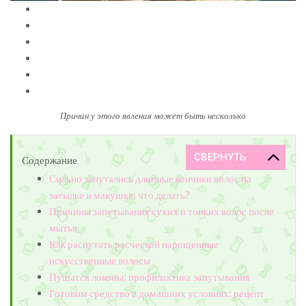
Причин у этого явления может быть несколько
Содержание
Сильно запутались длинные кончики волос на
затылке и макушке: что делать?
Причины запутывания сухих и тонких волос после
мытья
Как распутать расческой нарощенные
искусственные волосы
Пушатся локоны: профилактика запутывания
Готовим средство в домашних условиях: рецепт