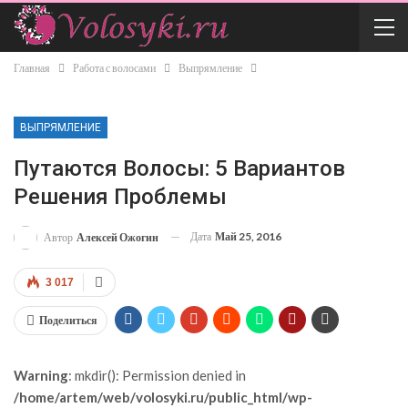
Главная
Работа с волосами
Выпрямление
ВЫПРЯМЛЕНИЕ
Путаются Волосы: 5 Вариантов
Решения Проблемы
Дата
Май 25, 2016
Автор
Алексей Ожогин
3 017
Поделиться
Warning
: mkdir(): Permission denied in
/home/artem/web/volosyki.ru/public_html/wp-