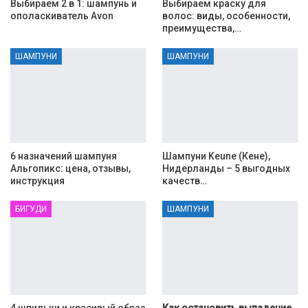
Выбираем 2 в 1: шампунь и
Выбираем краску для
ополаскиватель Avon
волос: виды, особенности,
преимущества,…
ШАМПУНИ
ШАМПУНИ
6 назначений шампуня
Шампуни Keune (Кене),
Альгопикс: цена, отзывы,
Нидерланды – 5 выгодных
инструкция
качеств…
БИГУДИ
ШАМПУНИ