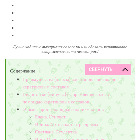
Лучше ходить с вьющимися волосами или сделать кератиновое
выпрямление, вот в чем вопрос?
Содержание
Преимущества (плюсы) восстановления волос
кератиновым составом
Недостатки (минусы) выпрямления волос с
помощью кератиновых составов
Отзывы простонародья и парикмахеров
Елена. Cтилист
Ирина. Артистка театра драмы
Светлана. Студентка
Инга. Оператор машинного доения