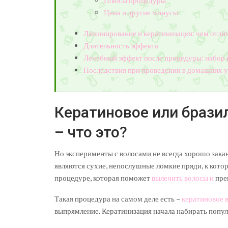
Цена и другие минусы
Ламинирование и кератинизация: чем отли
Длительность эффекта
Лечебный эффект после процедуры: набор 
Последствия при проведении в домашних 
Кератиновое или брази
– что это?
Но эксперименты с волосами не всегда хорошо зак
являются сухие, непослушные ломкие пряди, к котор
процедуре, которая поможет
вылечить волосы и
пре
Такая процедура на самом деле есть –
кератиновое 
выпрямление. Кератинизация начала набирать попул