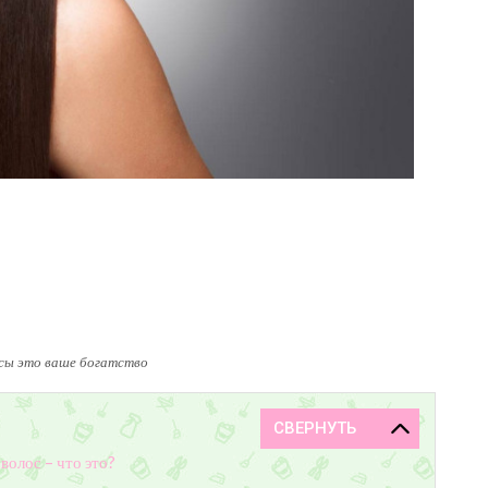
сы это ваше богатство
волос – что это?