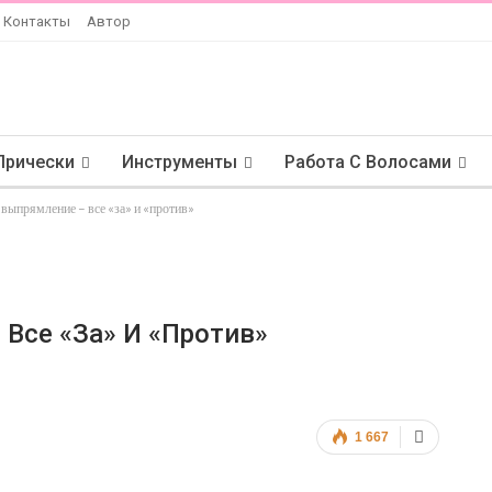
Контакты
Автор
Прически
Инструменты
Работа С Волосами
выпрямление – все «за» и «против»
Все «за» И «против»
1 667