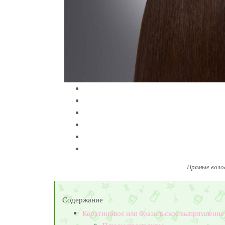
Прямые воло
Содержание
Кератиновое или бразильское выпрямление 
Плюсы процедуры