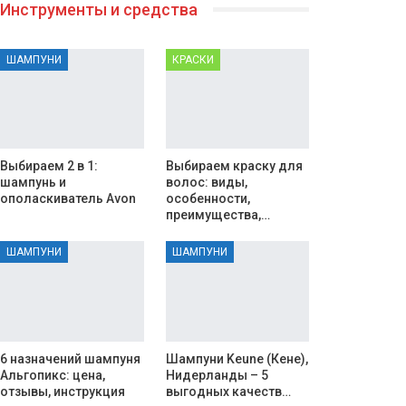
Инструменты и средства
ШАМПУНИ
КРАСКИ
Выбираем 2 в 1:
Выбираем краску для
шампунь и
волос: виды,
ополаскиватель Avon
особенности,
преимущества,…
ШАМПУНИ
ШАМПУНИ
6 назначений шампуня
Шампуни Keune (Кене),
Альгопикс: цена,
Нидерланды – 5
отзывы, инструкция
выгодных качеств…