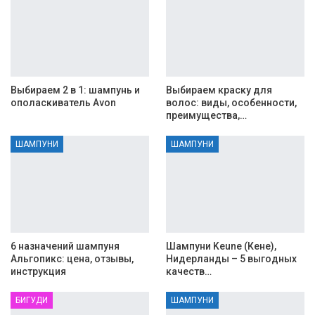
Выбираем 2 в 1: шампунь и
Выбираем краску для
ополаскиватель Avon
волос: виды, особенности,
преимущества,…
ШАМПУНИ
ШАМПУНИ
6 назначений шампуня
Шампуни Keune (Кене),
Альгопикс: цена, отзывы,
Нидерланды – 5 выгодных
инструкция
качеств…
БИГУДИ
ШАМПУНИ