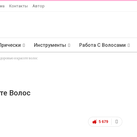
ама
Контакты
Автор
Прически
Инструменты
Работа С Волосами
здоровью и красоте волос
те Волос
5 679