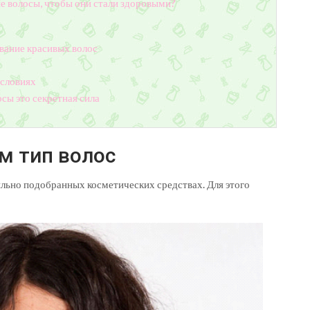
ие волосы, чтобы они стали здоровыми?
вание красивых волос
условиях
сы это секретная сила
м тип волос
ильно подобранных косметических средствах. Для этого