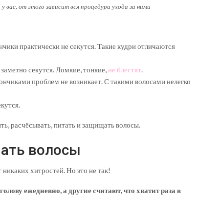
 у вас, от этого зависит вся процедура ухода за ними
ончики практически не секутся. Такие кудри отличаются
и заметно секутся. Ломкие, тонкие,
не блестят
.
ончиками проблем не возникает. С такими волосами нелегко
кутся.
ть, расчёсывать, питать и защищать волосы.
мать волосы
 никаких хитростей. Но это не так!
голову ежедневно, а другие считают, что хватит раза в