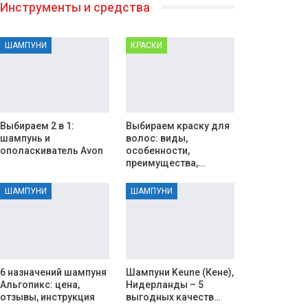
Инструменты и средства
ШАМПУНИ
КРАСКИ
Выбираем 2 в 1:
Выбираем краску для
шампунь и
волос: виды,
ополаскиватель Avon
особенности,
преимущества,…
ШАМПУНИ
ШАМПУНИ
6 назначений шампуня
Шампуни Keune (Кене),
Альгопикс: цена,
Нидерланды – 5
отзывы, инструкция
выгодных качеств…