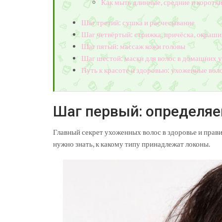
Как мыть длинные, средние и коротк
Шаг третий: сушка и расчесывание
Шаг четвёртый: стрижка, причёска, окраши
Шаг пятый: массаж кожи головы
Шаг шестой: маски для волос в домашних 
Путь к красоте и здоровью: ухоженные воло
Шаг первый: определяе
Главный секрет ухоженных волос в здоровье и прав
нужно знать, к какому типу принадлежат локоны.