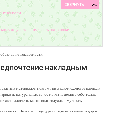
дным волосам
льные, искусственные, хвосты, на резинке
образ до неузнаваемости.
редпочтение накладным
уральных материалов, поэтому ни о каком сходстве парика и
 парики из натуральных волос могли позволить себе только
отавливались только по индивидуальному заказу.
ния волос. Но и эта процедура обходилась слишком дорого.