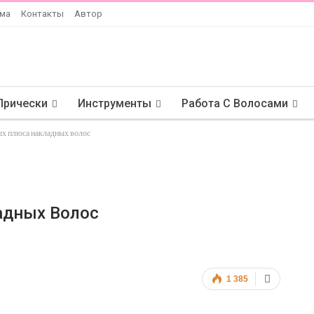
ама
Контакты
Автор
Прически
Инструменты
Работа С Волосами
ых плюса накладных волос
адных Волос
1 385