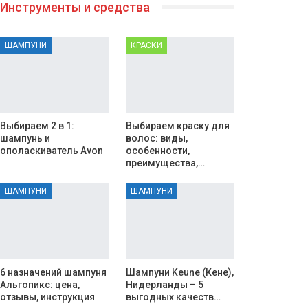
Инструменты и средства
ШАМПУНИ
КРАСКИ
Выбираем 2 в 1:
Выбираем краску для
шампунь и
волос: виды,
ополаскиватель Avon
особенности,
преимущества,…
ШАМПУНИ
ШАМПУНИ
6 назначений шампуня
Шампуни Keune (Кене),
Альгопикс: цена,
Нидерланды – 5
отзывы, инструкция
выгодных качеств…