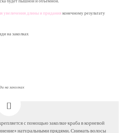
еска будет пышной и объемной.
ля увеличения длины и придания
конечному результату
ди на заколках
крепляется с помощью заколки-краба в корневой
единение» натуральными прядями. Снимать волосы