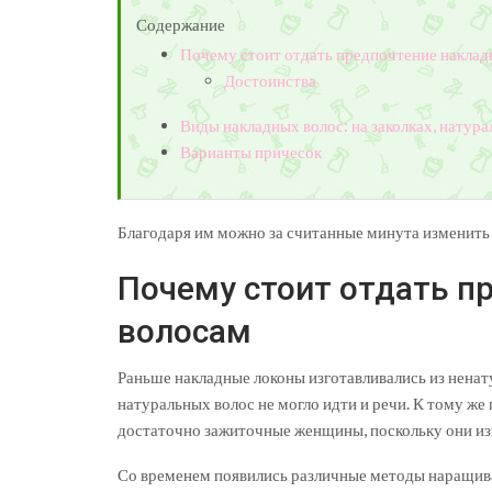
Содержание
Почему стоит отдать предпочтение накла
Достоинства
Виды накладных волос: на заколках, натура
Варианты причесок
Благодаря им можно за считанные минута изменить 
Почему стоит отдать п
волосам
Раньше накладные локоны изготавливались из ненат
натуральных волос не могло идти и речи. К тому же
достаточно зажиточные женщины, поскольку они изг
Со временем появились различные методы наращива