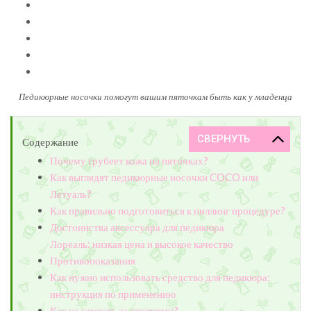
Педикюрные носочки помогут вашим пяточкам быть как у младенца
Содержание
Почему грубеет кожа на пяточках?
Как выглядят педикюрные носочки COCO или
Летуаль?
Как правильно подготовиться к пиллинг процедуре?
Достоинства аксессуара для педикюра
Лореаль: низкая цена и высокое качество
Противопоказания
Как нужно использовать средство для педикюра:
инструкция по применению
Как ухаживать за ступнями?