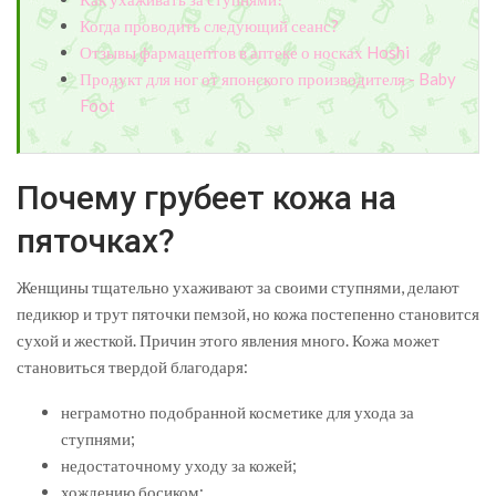
Когда проводить следующий сеанс?
Отзывы фармацептов в аптеке о носках Hoshi
Продукт для ног от японского производителя - Baby
Foot
Почему грубеет кожа на
пяточках?
Женщины тщательно ухаживают за своими ступнями, делают
педикюр и трут пяточки пемзой, но кожа постепенно становится
сухой и жесткой. Причин этого явления много. Кожа может
становиться твердой благодаря:
неграмотно подобранной косметике для ухода за
ступнями;
недостаточному уходу за кожей;
хождению босиком;