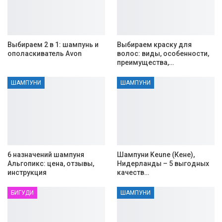
Выбираем 2 в 1: шампунь и
Выбираем краску для
ополаскиватель Avon
волос: виды, особенности,
преимущества,…
ШАМПУНИ
ШАМПУНИ
6 назначений шампуня
Шампуни Keune (Кене),
Альгопикс: цена, отзывы,
Нидерланды – 5 выгодных
инструкция
качеств…
БИГУДИ
ШАМПУНИ