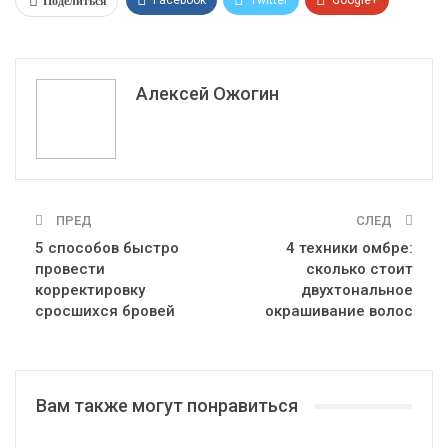
Поделиться
Facebook
Twitter
Google+
ReddIt
WhatsApp
Pinterest
Эл. адрес
Алексей Ожогин
ПРЕД
СЛЕД
5 способов быстро
4 техники омбре:
провести
сколько стоит
корректировку
двухтональное
сросшихся бровей
окрашивание волос
Вам также могут понравиться