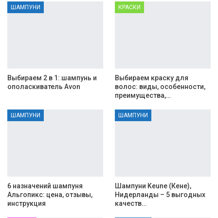
ШАМПУНИ
КРАСКИ
Выбираем 2 в 1: шампунь и
Выбираем краску для
ополаскиватель Avon
волос: виды, особенности,
преимущества,…
ШАМПУНИ
ШАМПУНИ
6 назначений шампуня
Шампуни Keune (Кене),
Альгопикс: цена, отзывы,
Нидерланды – 5 выгодных
инструкция
качеств…