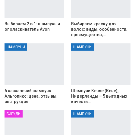
Выбираем 2 в 1: шампунь и
Выбираем краску для
ополаскиватель Avon
волос: виды, особенности,
преимущества,…
ШАМПУНИ
ШАМПУНИ
6 назначений шампуня
Шампуни Keune (Кене),
Альгопикс: цена, отзывы,
Нидерланды – 5 выгодных
инструкция
качеств…
БИГУДИ
ШАМПУНИ