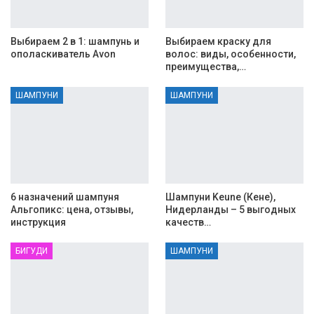
Выбираем 2 в 1: шампунь и
Выбираем краску для
ополаскиватель Avon
волос: виды, особенности,
преимущества,…
ШАМПУНИ
ШАМПУНИ
6 назначений шампуня
Шампуни Keune (Кене),
Альгопикс: цена, отзывы,
Нидерланды – 5 выгодных
инструкция
качеств…
БИГУДИ
ШАМПУНИ