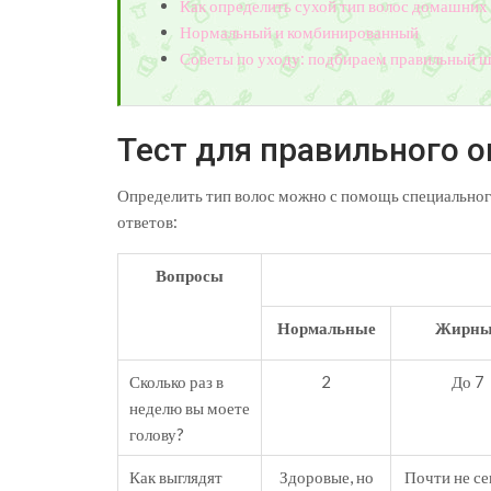
Как определить сухой тип волос домашних
Нормальный и комбинированный
Советы по уходу: подбираем правильный 
Тест для правильного 
Определить тип волос можно с помощь специального
ответов:
Вопросы
Нормальные
Жирны
Сколько раз в
2
До 7
неделю вы моете
голову?
Как выглядят
Здоровые, но
Почти не се