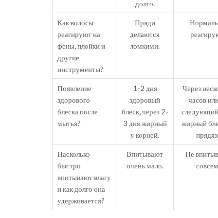
долго.
Как волосы
Пряди
Нормаль
реагируют на
делаются
реагиру
фены, плойки и
ломкими.
другие
инструменты?
Появление
1-2 дня
Через неск
здорового
здоровый
часов или
блеска после
блеск, через 2-
следующий
мытья?
3 дня жирный
жирный бле
у корней.
прядях
Насколько
Впитывают
Не впиты
быстро
очень мало.
совсем
впитывают влагу
и как долго она
удерживается?