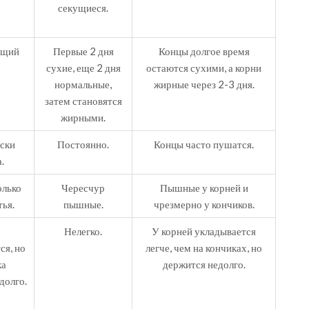
секущиеся.
ющий
Первые 2 дня
Концы долгое время
сухие, еще 2 дня
остаются сухими, а корни
нормальные,
жирные через 2-3 дня.
затем становятся
жирными.
ски
Постоянно.
Концы часто пушатся.
.
лько
Чересчур
Пышные у корней и
ья.
пышные.
чрезмерно у кончиков.
Нелегко.
У корней укладывается
ся, но
легче, чем на кончиках, но
ка
держится недолго.
долго.