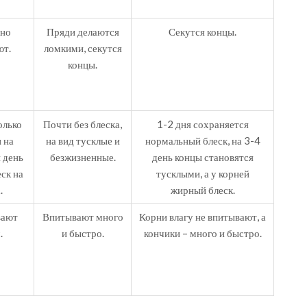
но
Пряди делаются
Секутся концы.
ют.
ломкими, секутся
концы.
олько
Почти без блеска,
1-2 дня сохраняется
 на
на вид тусклые и
нормальный блеск, на 3-4
 день
безжизненные.
день концы становятся
ск на
тусклыми, а у корней
.
жирный блеск.
вают
Впитывают много
Корни влагу не впитывают, а
.
и быстро.
кончики – много и быстро.