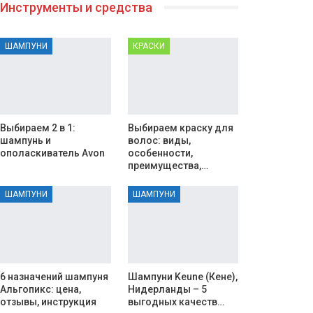
Инструменты и средства
ШАМПУНИ
КРАСКИ
Выбираем 2 в 1:
Выбираем краску для
шампунь и
волос: виды,
ополаскиватель Avon
особенности,
преимущества,…
ШАМПУНИ
ШАМПУНИ
6 назначений шампуня
Шампуни Keune (Кене),
Альгопикс: цена,
Нидерланды – 5
отзывы, инструкция
выгодных качеств…