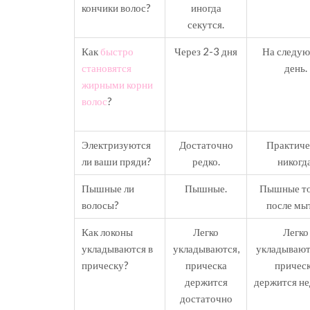
кончики волос?
иногда
секутся.
Как
быстро
Через 2-3 дня
На следу
становятся
день.
жирными корни
волос
?
Электризуются
Достаточно
Практиче
ли ваши пряди?
редко.
никогда
Пышные ли
Пышные.
Пышные то
волосы?
после мыт
Как локоны
Легко
Легко
укладываются в
укладываются,
укладывают
прическу?
прическа
причес
держится
держится не
достаточно