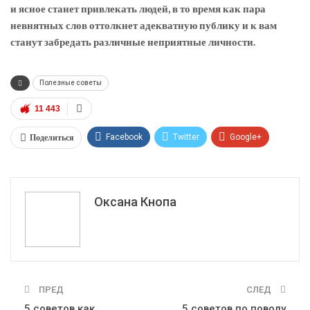
и ясное станет привлекать людей, в то время как пара
невнятных слов оттолкнет адекватную публику и к вам
станут забредать различные неприятные личности.
Полезные советы
11 443
Поделиться
Facebook
Twitter
Google+
ReddIt
WhatsApp
Pinterest
Эл. адрес
Оксана Кнопа
ПРЕД
СЛЕД
5 советов как
5 советов по поводу