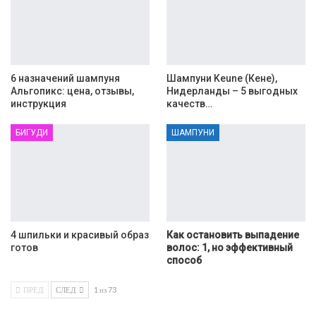
6 назначений шампуня
Шампуни Keune (Кене),
Альгопикс: цена, отзывы,
Нидерланды – 5 выгодных
инструкция
качеств…
БИГУДИ
ШАМПУНИ
4 шпильки и красивый образ
Как остановить выпадение
готов
волос: 1, но эффективный
способ
ПРЕД
СЛЕД
1 из 73