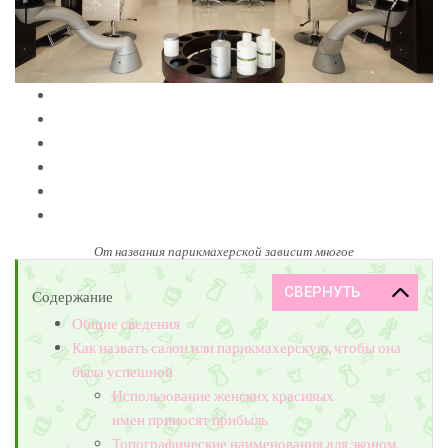
От названия парикмахерской зависит многое
Содержание
Общие сведения
Как назвать салон или парикмахерскую, чтобы она
была успешной
Использование женских красивых
имен приносят прибыль
Топографические наименования для эконом