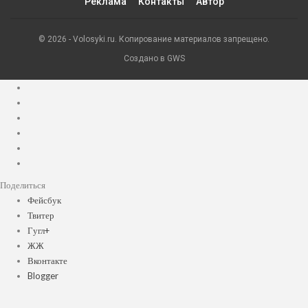
Реклама
Контакты
Автор
© 2026 - Volosyki.ru. Копирование материалов запрещено.
Создано в GWS
Поделиться
Фейсбук
Твитер
Гугл+
ЖЖ
Вконтакте
Blogger