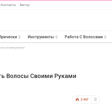
Контакты
Автор
Прически
Инструменты
Работа С Волосами
олосы своими руками
ать Волосы Своими Руками
2 447