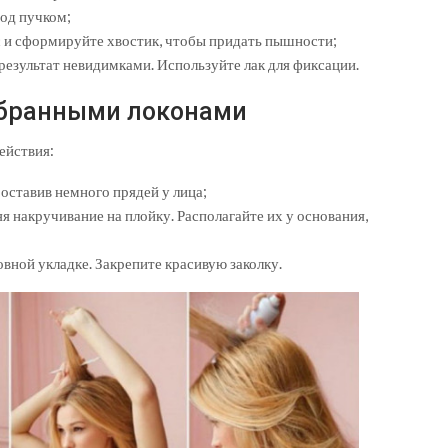
под пучком;
с и сформируйте хвостик, чтобы придать пышности;
 результат невидимками. Используйте лак для фиксации.
обранными локонами
ействия:
оставив немного прядей у лица;
 накручивание на плойку. Располагайте их у основания,
овной укладке. Закрепите красивую заколку.