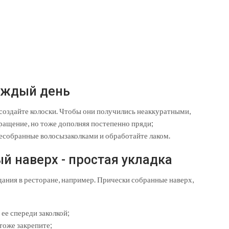
каждый день
 создайте колоски. Чтобы они получились неаккуратными,
вращение, но тоже дополняя постепенно пряди;
тесобранные волосызаколками и обработайте лаком.
й наверх - простая укладка
идания в ресторане, например. Прически собранные наверх,
 ее спереди заколкой;
тоже закрепите;