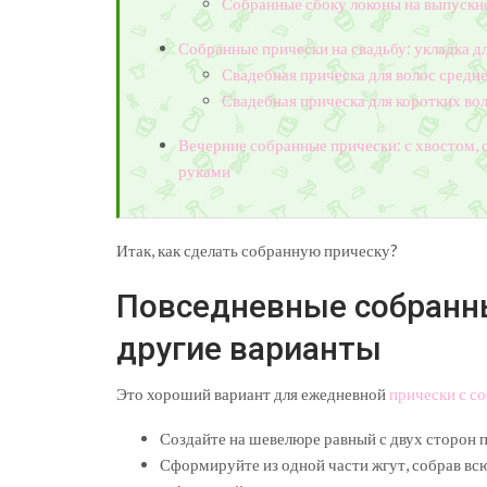
Собранные сбоку локоны на выпускн
Собранные прически на свадьбу: укладка д
Свадебная прическа для волос средне
Свадебная прическа для коротких вол
Вечерние собранные прически: с хвостом, 
руками
Итак, как сделать собранную прическу?
Повседневные собранны
другие варианты
Это хороший вариант для ежедневной
прически с с
Создайте на шевелюре равный с двух сторон 
Сформируйте из одной части жгут, собрав всю 