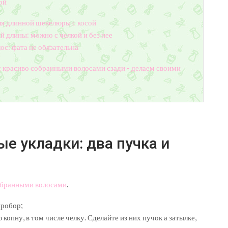
ой
ля длинной шевелюры с косой
й длины: можно с челкой и без нее
ос: фата не обязательна
с красиво собранными волосами сзади - делаем своими
е укладки: два пучка и
обранными волосами
.
пробор;
копну, в том числе челку. Сделайте из них пучок а затылке,