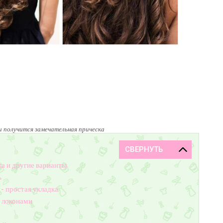
и получится замечательная прическа
а и другие варианты
ь
- простая укладка
 локонами