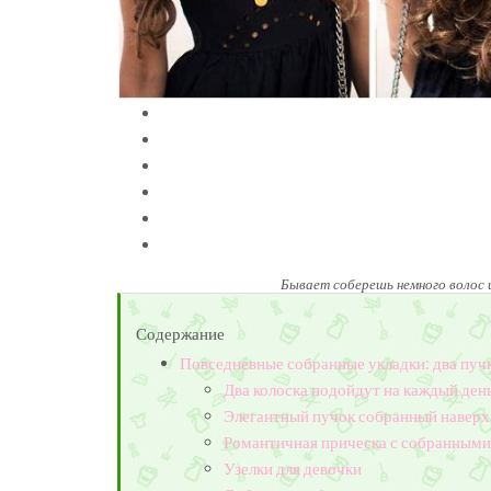
Бывает соберешь немного волос 
Содержание
Повседневные собранные укладки: два пучк
Два колоска подойдут на каждый ден
Элегантный пучок собранный наверх 
Романтичная прическа с собранными
Узелки для девочки