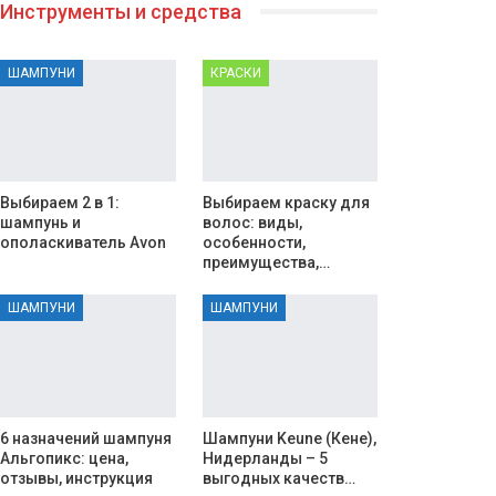
Инструменты и средства
ШАМПУНИ
КРАСКИ
Выбираем 2 в 1:
Выбираем краску для
шампунь и
волос: виды,
ополаскиватель Avon
особенности,
преимущества,…
ШАМПУНИ
ШАМПУНИ
6 назначений шампуня
Шампуни Keune (Кене),
Альгопикс: цена,
Нидерланды – 5
отзывы, инструкция
выгодных качеств…